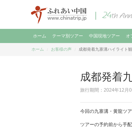
ホーム
テーマ別ツアー
中国現地ツアー
オ
ホーム
お客様の声
成都発着九寨溝ハイライト観
/
/
成都発着
旅行期間：2024年12月0
今回の九寨溝・黄龍ツア
ツアーの予約前から手配