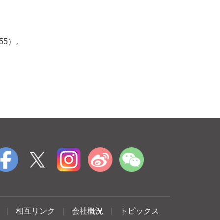
55）。
|
相互リンク
|
会社概況
|
トピックス