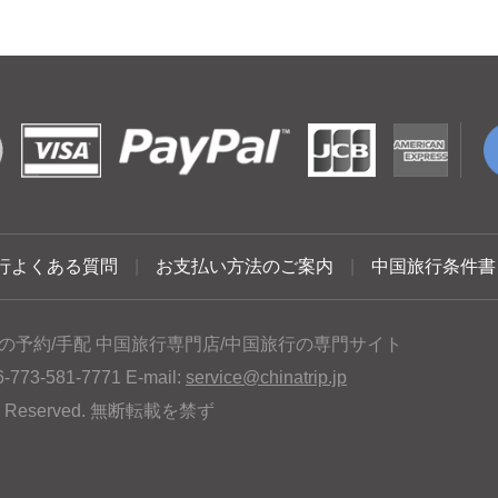
行よくある質問
|
お支払い方法のご案内
|
中国旅行条件書
の予約/手配 中国旅行専門店/中国旅行の専門サイト
3-581-7771 E-mail:
service@chinatrip.jp
hts Reserved. 無断転載を禁ず