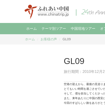
ホーム
テーマ別ツアー
中国現地ツアー
オ
ホーム
お客様の声
GL09
/
/
GL09
旅行期間：2010年12月2
空港の迎えから、最後の見送り
とてもいい時間を過ごさせてい
そして、僕を担当してくださっ
また、来年あたりに中国の西安
今回のすばらしい旅をありがと