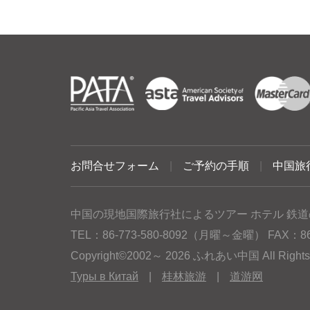
お問合せフォーム
|
ご予約の手順
|
中国旅
中国の現地国際旅行社によるツアー ホテル 鉄道
TEL：86-773-580-8092（月曜～金曜） FAX：86-77
Copyright©2002～ 2026 ふれあい中国 All Rig
Туры в Китай
|
桂林旅游
|
道游网