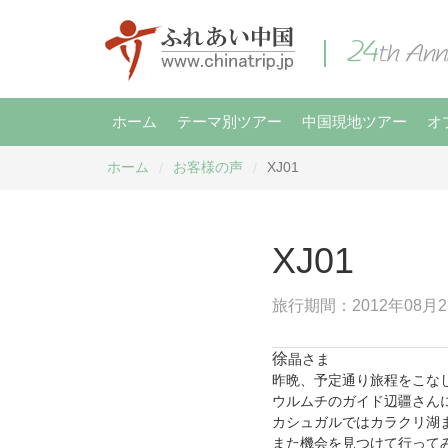
ホーム
テーマ別ツアー
中国現地ツアー
オ
ホーム
お客様の声
XJ01
/
/
XJ01
旅行期間：2012年08月2
徐
晶さま
昨晩、予定通り旅程をこな
ウルムチのガイド辺疆さん
カシュガルではカラクリ湖
また機会を見つけて行って