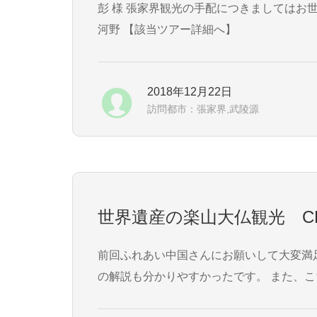
彭 様 張家界観光の手配につきましてはお世話になりました。 特にガイドの朱君はとても良かったです。 また機会がありましたらお願いします。
河野 【該当ツアー詳細へ】
2018年12月22日
訪問都市：張家界,武陵源
世界遺産の楽山大仏観光 CD
前回ふれあい中国さんにお願いして大変満足したので、今回
の解説も分かりやすかったです。 また、こちらの事情で、待ち合わせに15分程遅れてしまったのですが、感じのいい対応をしていただけました。感