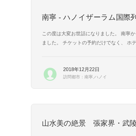
南寧 - ハノイザーラム国
この度は大変お世話になりました。 南寧からハノイへの国際列車のチケットの予約をさせていただき、 チケットの受け渡しをホテルへの郵送で行い
ました。 チケットの予約だけでなく、 ホテル予約の段階で郵便物の受け渡しがＯＫかどうかホテルに確認を取っていただき、 最終決定したホテルは
立地やチェックイン方法がかなりや...
2018年12月22日
訪問都市：南寧,ハノイ
山水美の絶景 張家界・武陵源