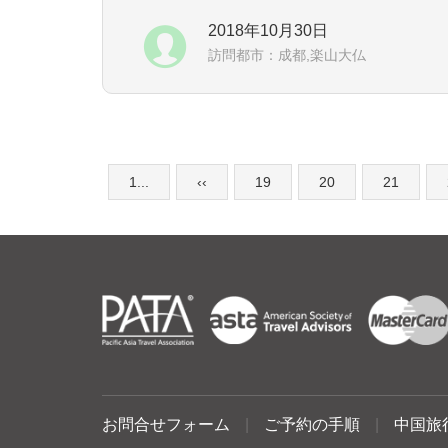
2018年10月30日
訪問都市：成都,楽山大仏
1...
‹‹
19
20
21
お問合せフォーム
|
ご予約の手順
|
中国旅