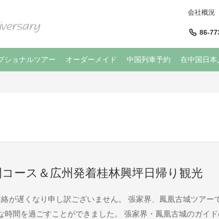
会社概況
86-77
プショナルツアー
オーダーメイド
中国列車予約
在中国日本
間コース＆広州発着桂林興坪日帰り観光
家界・鳳凰古城のガイドの王さん、桂林のガイドのｷｮｳさん、そして