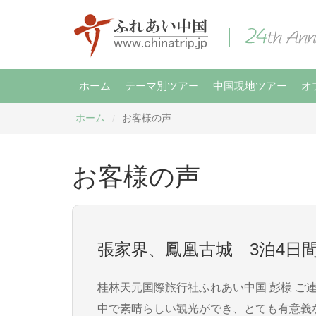
ホーム
テーマ別ツアー
中国現地ツアー
オ
ホーム
お客様の声
/
お客様の声
張家界、鳳凰古城 3泊4日
桂林天元国際旅行社ふれあい中国 彭様 ご連絡が遅くなり申し訳ございません。 張家界、鳳凰古城ツアーでは大変お世話になりました。 短い時間の
中で素晴らしい観光ができ、とても有意義な時間を過ごすことができました。 張