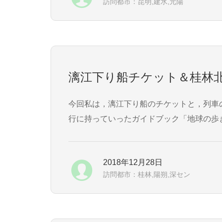
訪問都市：昆明,建水,元陽
漓江下り船チケット＆桂林北
今回私は，漓江下り船のチケットと，列車
行に持っていったガイドブック「地球の歩
ず，最低限の英語しか話せませんでしたので
2018年12月28日
訪問都市：桂林,陽朔,深セン