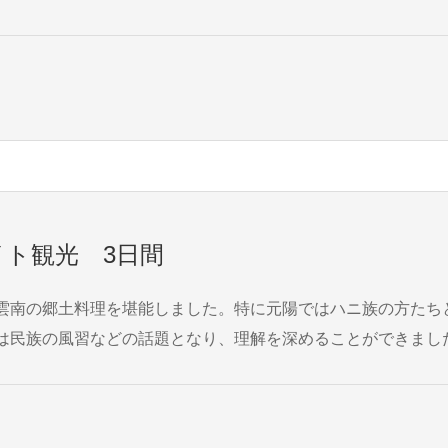
ト観光 3日間
雲南の郷土料理を堪能しました。特に元陽ではハニ族の方たち
どの話題となり、理解を深めることができました。 最終日は幸いにも霧が晴れて棚
間見ることができてよかったです。 とても印象深い旅となりました。 SAMESHIMA ...