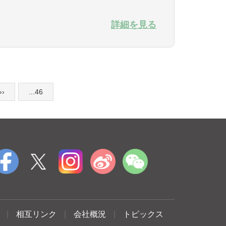
詳細を見る
››
...46
|
相互リンク
|
会社概況
|
トピックス