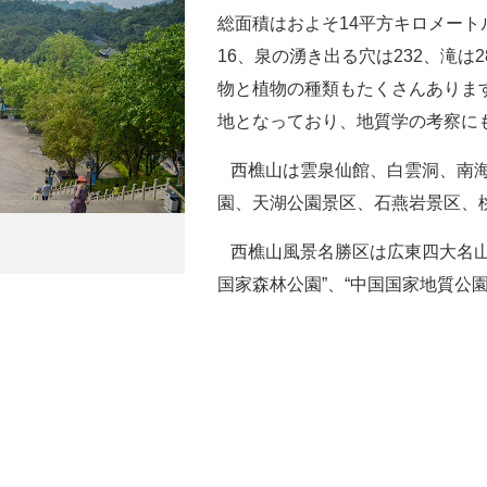
総面積はおよそ14平方キロメート
16、泉の湧き出る穴は232、滝は
物と植物の種類もたくさんありま
地となっており、地質学の考察に
西樵山は雲泉仙館、白雲洞、南海
園、天湖公園景区、石燕岩景区、
西樵山風景名勝区は広東四大名山の
国家森林公園”、“中国国家地質公園