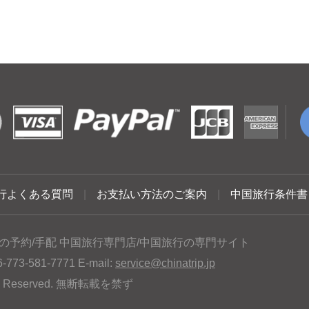
行よくある質問
|
お支払い方法のご案内
|
中国旅行条件書
の予約/手配 中国旅行専門店/中国旅行の専門サイト
3-581-7771 E-mail:
service@chinatrip.jp
hts Reserved. 無断転載を禁ず