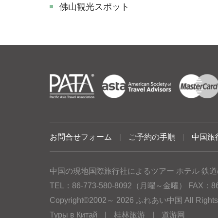
佛山観光スポット
お問合せフォーム
|
ご予約の手順
|
中国旅
中国の現地国際旅行社によるツアー ホテル 鉄道
TEL：86-773-580-8092（月曜～金曜） FAX：86-77
Copyright©2002～ 2026 ふれあい中国 All Rig
Туры в Китай
|
桂林旅游
|
道游网