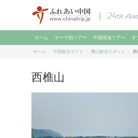
ホーム
テーマ別ツアー
中国現地ツアー
オ
ホーム
中国観光ガイド
佛山観光スポット
西
/
/
/
西樵山