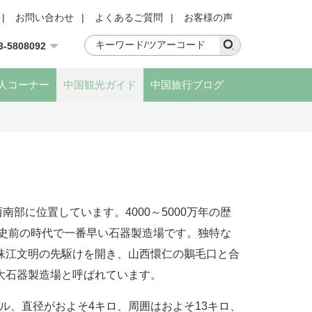
|
お問い合わせ
|
よくあるご質問
|
お客様の声
3-5808092
人コーナー
中国観光ガイド
中国旅行ブログ
部に位置しています。4000～5000万年の歴
南史前の時代で一番早い石器製造場です。独特な
珠江文明の先駆けを開き、山西懁仁の鵝毛口と合
大石器製造場と呼ばれています。
ル、直径がおよそ4キロ、周囲はおよそ13キロ、