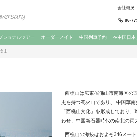
会社概況
86-77
プショナルツアー
オーダーメイド
中国列車予約
在中国日本
樵山
西樵山は広東省佛山市南海区の西南
史を持つ死火山であり、 中国華
「西樵山文化」を形成しており、
わせ、中国新石器時代の南北の両
西樵山の海抜はおよそ346メート