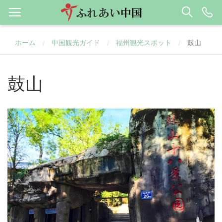
ホーム
中国観光ガイド
福州観光スポット
鼓山
/
/
/
鼓山