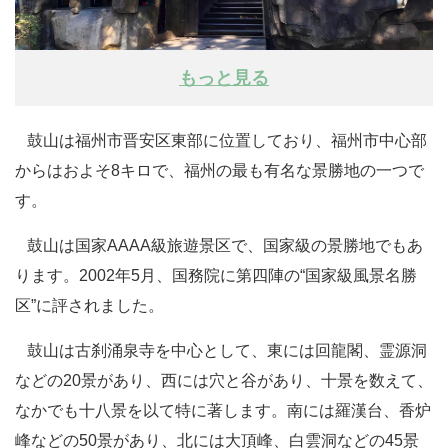
もっと見る
鼓山は福州市晋安区東部に位置しており、福州市中心部
からはおよそ8キロで、福州の最も有名な景勝地の一つで
す。
鼓山は国家AAAA級旅遊景区で、国家級の景勝地でもあ
ります。2002年5月、国務院に第四陣の“国家級風景名勝
区”に評されました。
鼓山は古刹涌泉寺を中心として、東には回龍閣、霊源洞
などの20景があり、西には穴と谷があり、十景を数えて、
なかでも十八景を以て特に著します。南には羅漢台、香炉
峰などの50景があり、北には大頂峰、白雲洞などの45景