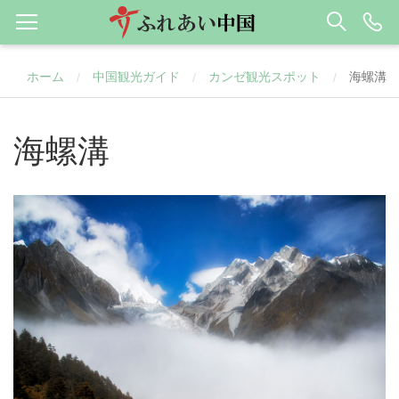
ホーム
中国観光ガイド
カンゼ観光スポット
海螺溝
/
/
/
海螺溝