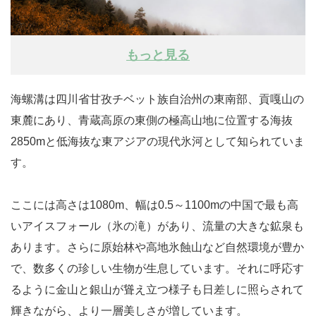
もっと見る
海螺溝は四川省甘孜チベット族自治州の東南部、貢嘎山の
東麓にあり、青蔵高原の東側の極高山地に位置する海抜
2850mと低海抜な東アジアの現代氷河として知られていま
す。
ここには高さは1080m、幅は0.5～1100mの中国で最も高
いアイスフォール（氷の滝）があり、流量の大きな鉱泉も
あります。さらに原始林や高地氷蝕山など自然環境が豊か
で、数多くの珍しい生物が生息しています。それに呼応す
るように金山と銀山が聳え立つ様子も日差しに照らされて
輝きながら、より一層美しさが増しています。