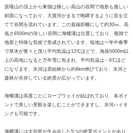
貢嘎山の頂上から東側は険しい高山の谷間で地形も激しい
斜面になっており、大渡河がまるで咆哮するように音を立
てて谷間を流れています。この直線距離にして約30㎞、高
低さ6500mの珍しい谷間に海螺溝は位置しており、複雑で
地形と特殊な気候で形成されています。低地は一年中春季
で草木が青々と茂り平均気温は13℃ほどで、海抜5000m以
上の高地になると万年雪に包まれ、平均気温は－9℃ほど
になります。氷河は原始林から約6km伸びており、氷河と
森林が共存している絶景が広がっています。
海螺溝は高度ごとにロープウェイが結ばれており、各ポイ
ントで美しい景観を楽しむことができますし、氷河ハイキ
ングも可能です。
海螺溝には大自然が生み出した5つの絶景ポイントがあり