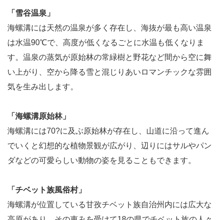
「雪谷温泉」
海螺溝には天然の温泉が多く存在し、海抜が最も高い温泉
は水温90℃で、高度が低くなるごとに水温も低くなりま
す。温泉の蒸気が原始林の常緑樹と野花など間から空に舞
い上がり、空から降る雪と混じりあいロマンチックな雰囲
気を生み出します。
「海螺溝原始林」
海螺溝には70?に及ぶ原始林が存在し、山道に沿って進ん
でいくと幻想的な植物景観が広がり、辺りにはサルやパン
ダなどの可愛らしい動物の姿を見ることもできます。
「チベット族風俗村」
海螺溝が位置している甘孜チベット族自治州内には広大な
高原があり、その恵みを受けて18の県でチベット族の人々