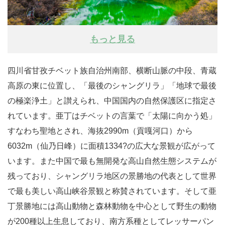
もっと見る
四川省甘孜チベット族自治州南部、横断山脈の中段、青蔵
高原の東に位置し、「最後のシャングリラ」「地球で最後
の極楽浄土」と讃えられ、中国国内の自然保護区に指定さ
れています。亜丁はチベットの言葉で「太陽に向かう処」
すなわち聖地とされ、海抜2990m（貢嘎河口）から
6032m（仙乃日峰）に面積1334?の広大な景観が広がって
います。また中国で最も無開発な高山自然生態システムが
残っており、シャングリラ地区の景勝地の代表として世界
で最も美しい高山峡谷景観と称賛されています。そして亜
丁景勝地には高山動物と森林動物を中心として野生の動物
が200種以上生息しており、南方系種としてレッサーパン