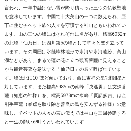
言われ、一年中融けない雪が降り積もった三つの仏教聖地
を意味しています。中国で十大美山の一つに数えられ、亜
丁に住むチベット族の人々を守護する神山ともいわれてい
ます。山の三つの峰にはそれぞれに名があり、標高6032m
の北峰「仙乃日」は四川第5の峰として堂々と聳え立って
います。その周囲は氷蝕峰林地形で氷河や氷河遺跡、高山
湖などがあり、まるで蓮の花に立つ観音菩薩に見えること
から観音菩薩を意味する「仙乃日」の名で呼ばれていま
す。峰は北に10°ほど傾いており、西に吉祥の星?北闘星と
対しています。また標高5985mの南峰「央邁勇」は文殊菩
薩（知恵の神様）を、標高5978mの東峰「夏諾多吉」は金
剛手菩薩（暴虐を取り除き善良の民を安んずる神様）の意
味し、チベットの人々の言い伝えでは神山を三回参詣する
と一生の願いが叶うといわれています