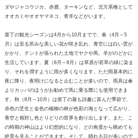
ダやジャコウジカ、赤鹿、ターキンなど、北方系種として
オオカミやオオヤマネコ、青羊などがいます。
亜丁の観光シーズンは4月から10月までで、春（4月～5
月）は至る所みな美しい花が咲き乱れ、青空には白い雲が
かかり、テントが張られた土地でヤクや馬、羊がのどかに
生活しています。夏（6月～8月）は草原が若草の緑に染ま
り、それを潤すように雨が多くなります。ただ雨基本的に
夜に降り、夜明けになると止むことが多いので、雨具は傘
よりカッパのほうがお勧めで馬に乗る際にも使用できま
す。秋（8月～10月）は亜丁の最も詩趣に富んだ季節で、
赤色の芝生と金色の楊柳の林が色彩の海となって広がり、
青空と相対し色とりどりの世界を創り出します。また、こ
の時期の神山はより幻想的になり、どの角度から眺めても
絶景を見ることができます。そして、晴れる日が多いので