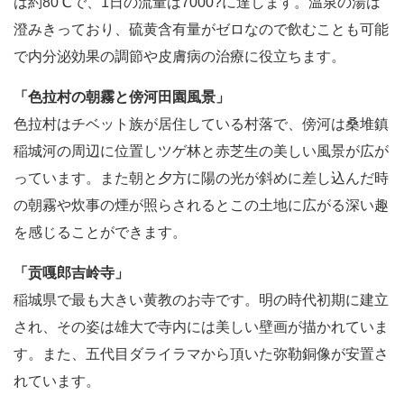
は約80℃で、1日の流量は7000?に達します。温泉の湯は
澄みきっており、硫黄含有量がゼロなので飲むことも可能
で内分泌効果の調節や皮膚病の治療に役立ちます。
「色拉村の朝霧と傍河田園風景」
色拉村はチベット族が居住している村落で、傍河は桑堆鎮
稲城河の周辺に位置しツゲ林と赤芝生の美しい風景が広が
っています。また朝と夕方に陽の光が斜めに差し込んだ時
の朝霧や炊事の煙が照らされるとこの土地に広がる深い趣
を感じることができます。
「贡嘎郎吉岭寺」
稲城県で最も大きい黄教のお寺です。明の時代初期に建立
され、その姿は雄大で寺内には美しい壁画が描かれていま
す。また、五代目ダライラマから頂いた弥勒銅像が安置さ
れています。