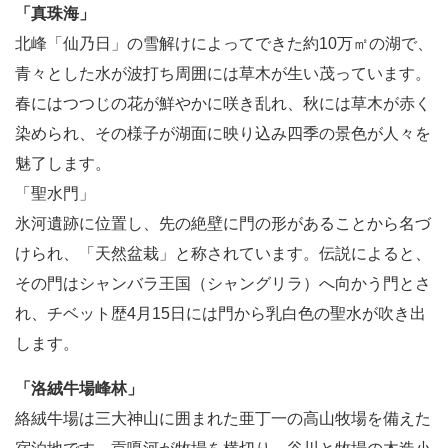
「真珠海」
北峰「仙乃日」の雪解けによってできた約10万㎡の湖で、
青々とした水が波打ち周囲には草木が生い茂っています。
春にはつつじの花が鮮やかに咲き乱れ、秋には草木が赤く
染められ、その様子が湖面に映り込み四季の景色が人々を
魅了します。
「聖水門」
氷河遺跡に位置し、先の絶壁に門の形があることから名づ
けられ、「天然盆栽」と称されています。伝説によると、
その門はシャンバラ王国（シャングリラ）へ向かう門とさ
れ、チベット歴4月15日には門から乳白色の聖水が吹き出
します。
「洛絨牛場峰林」
絡絨牛場は三大神山に囲まれた亜丁一の高山牧場を備えた