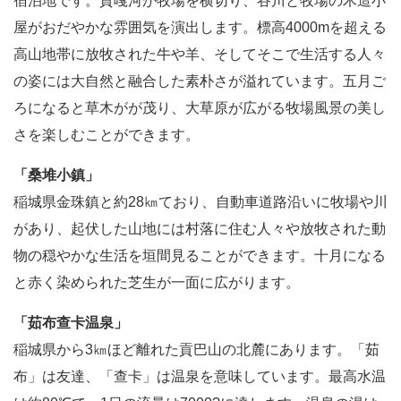
宿泊地です。貢嘎河が牧場を横切り、谷川と牧場の木造小
屋がおだやかな雰囲気を演出します。標高4000mを超える
高山地帯に放牧された牛や羊、そしてそこで生活する人々
の姿には大自然と融合した素朴さが溢れています。五月ご
ろになると草木がが茂り、大草原が広がる牧場風景の美し
さを楽しむことができます。
「桑堆小鎮」
稲城県金珠鎮と約28㎞ており、自動車道路沿いに牧場や川
があり、起伏した山地には村落に住む人々や放牧された動
物の穏やかな生活を垣間見ることができます。十月になる
と赤く染められた芝生が一面に広がります。
「茹布查卡温泉」
稲城県から3㎞ほど離れた貢巴山の北麓にあります。「茹
布」は友達、「查卡」は温泉を意味しています。最高水温