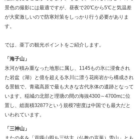
景色の撮影には最適ですが、昼夜で20℃から5℃と気温差
が大変激しいので防寒対策をしっかり行う必要がありま
す。
では、亜丁の観光ポイントをご紹介します。
「海子山」
氷河が積み重なった地形に属し、1145もの氷に浸食され
た岩盆（湖）と億を超える氷川に漂う花崗岩から構成され
る景観で、青蔵高原で最も大きな古代氷体の遺跡となって
います。稲城の北部と理塘の間の海抜4300～4700mに位
置し、総面積3287?という規模?密度は中国でも最大だと
いわれています。
「三神山」
またの名を「貢嘎山即ち三怙主（仏教の言葉）雪山」とも