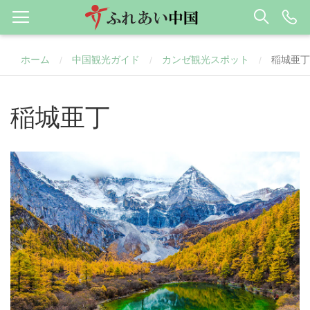
ホーム
中国観光ガイド
カンゼ観光スポット
稲城亜丁
/
/
/
稲城亜丁