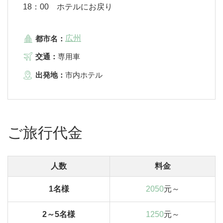
18：00 ホテルにお戻り
広州
都市名：
交通：
専用車
出発地：
市内ホテル
ご旅行代金
人数
料金
1名様
2050
元～
2～5名様
1250
元～