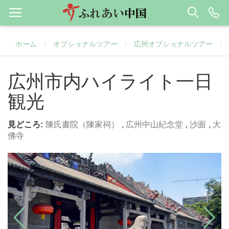
ホーム
オプショナルツアー
広州オプショナルツアー
/
/
/
広州市内ハイライト一日
観光
見どころ:
陳氏書院（陳家祠）
,
広州中山紀念堂
,
沙面
,
大
佛寺