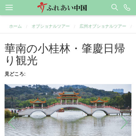
ホーム
オプショナルツアー
広州オプショナルツアー
/
/
/
華南の小桂林・肇慶日帰
り観光
見どころ: