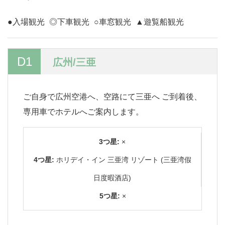
●入場観光
◎下車観光
○車窓観光
▲遊覧船観光
D1
広州/三亜
ご自身で広州空港へ、空路にて三亜へ ご到着後、
専用車でホテルへご案内します。
3つ星:
×
4つ星:
ホリデイ・イン 三亜湾 リゾート (三亜湾假
日度暇酒店)
5つ星:
×