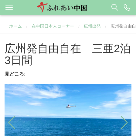
ホーム
在中国日本人コーナー
広州出発
広州発自由自
/
/
/
広州発自由自在 三亜2泊
3日間
見どころ: