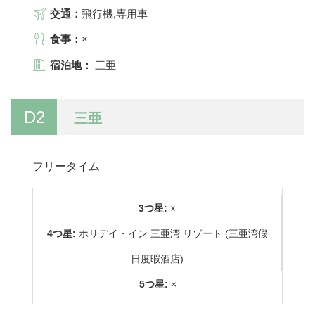
交通：
飛行機,専用車
食事：
×
宿泊地：
三亜
D2
三亜
フリータイム
3つ星:
×
4つ星:
ホリデイ・イン 三亜湾 リゾート (三亜湾假
日度暇酒店)
5つ星:
×