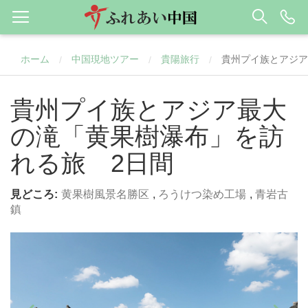
ホーム
中国現地ツアー
貴陽旅行
貴州プイ族とアジア
/
/
/
貴州プイ族とアジア最大
の滝「黄果樹瀑布」を訪
れる旅 2日間
見どころ:
黄果樹風景名勝区
,
ろうけつ染め工場
,
青岩古
鎮