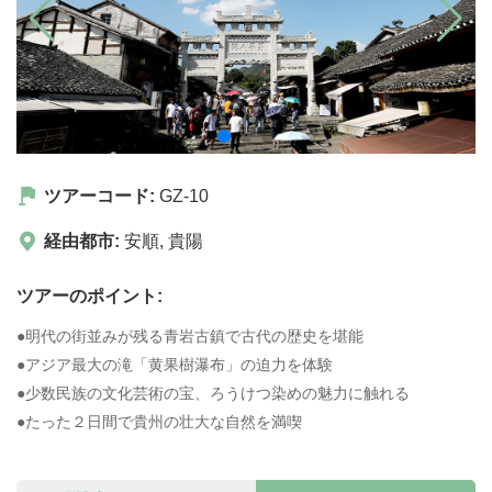
ツアーコード:
GZ-10
経由都市:
安順
,
貴陽
ツアーのポイント:
●明代の街並みが残る青岩古鎮で古代の歴史を堪能
●アジア最大の滝「黄果樹瀑布」の迫力を体験
●少数民族の文化芸術の宝、ろうけつ染めの魅力に触れる
●たった２日間で貴州の壮大な自然を満喫