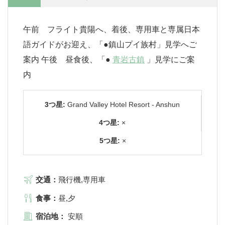
午前 フライト貴陽へ、着後、専用車と専属日本
語ガイドがお迎え、「●鎮山プイ族村」見学へご
案内 午後 昼食後、「●
青岩古鎮
」見学にご案
内
3つ星:
Grand Valley Hotel Resort - Anshun
4つ星:
×
5つ星:
×
交通：
飛行機,専用車
食事：
昼,夕
宿泊地：
安順