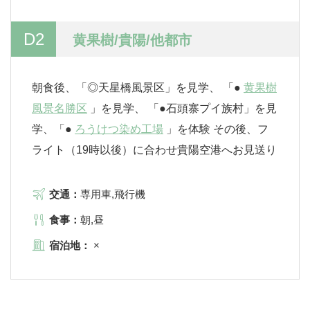
D2
黄果樹/貴陽/他都市
朝食後、「◎天星橋風景区」を見学、 「●
黄果樹
風景名勝区
」を見学、 「●石頭寨プイ族村」を見
学、「●
ろうけつ染め工場
」を体験 その後、フ
ライト（19時以後）に合わせ貴陽空港へお見送り
交通：
専用車,飛行機
食事：
朝,昼
宿泊地：
×