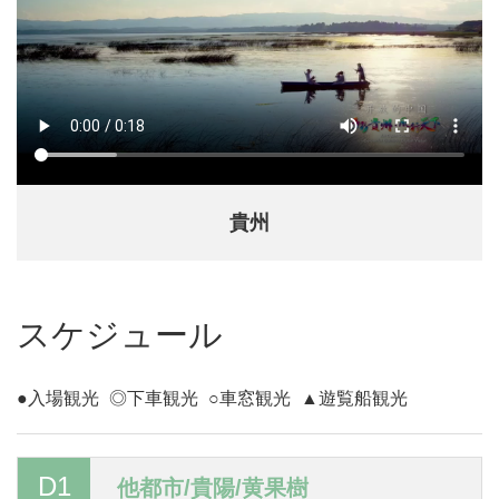
貴州
スケジュール
●入場観光
◎下車観光
○車窓観光
▲遊覧船観光
D1
他都市/貴陽/黄果樹