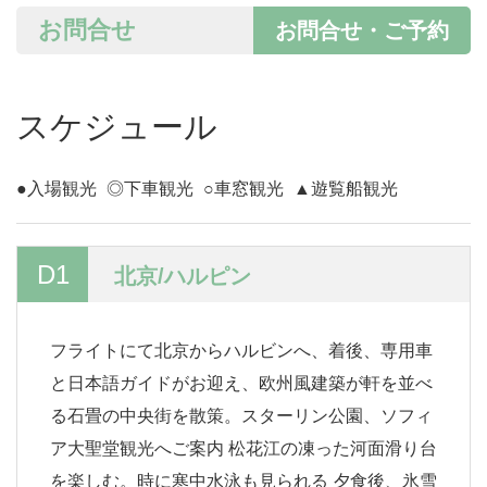
お問合せ
お問合せ・ご予約
スケジュール
●入場観光
◎下車観光
○車窓観光
▲遊覧船観光
D1
北京/ハルピン
フライトにて北京からハルビンへ、着後、専用車
と日本語ガイドがお迎え、欧州風建築が軒を並べ
る石畳の中央街を散策。スターリン公園、ソフィ
ア大聖堂観光へご案内 松花江の凍った河面滑り台
を楽しむ。時に寒中水泳も見られる 夕食後、氷雪