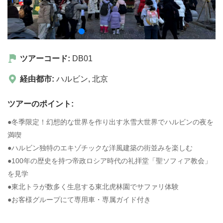
ツアーコード:
DB01
経由都市:
ハルビン
,
北京
ツアーのポイント:
●冬季限定！幻想的な世界を作り出す氷雪大世界でハルビンの夜を
満喫
●ハルビン独特のエキゾチックな洋風建築の街並みを楽しむ
●100年の歴史を持つ帝政ロシア時代の礼拝堂「聖ソフィア教会」
を見学
●東北トラが数多く生息する東北虎林園でサファリ体験
●お客様グループにて専用車・専属ガイド付き