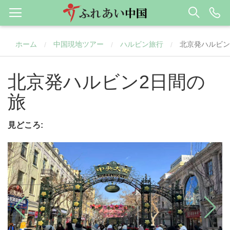
ホーム
中国現地ツアー
ハルビン旅行
北京発ハルビン
/
/
/
北京発ハルビン2日間の
旅
見どころ: