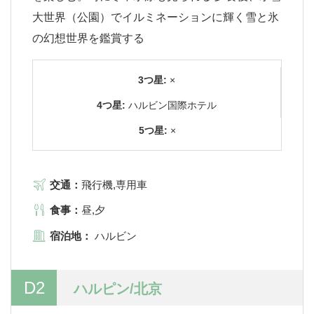
大世界（公園）でイルミネーションに輝く雪と氷
の幻想世界を鑑賞する
3つ星:
×
4つ星:
ハルビン国際ホテル
5つ星:
×
交通：
飛行機,専用車
食事：
昼,夕
宿泊地：
ハルビン
D2
ハルピン/北京