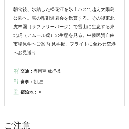
朝食後、氷結した松花江を氷上バスで越え太陽島
公園へ。雪の彫刻遊園会を鑑賞する。その後東北
虎林園（サファリーパーク）で雪山に生息する東
北虎（アムール虎）の生態を見る。中俄民贸自由
市場見学へご案内 見学後、フライトに合わせ空港
へお見送り
交通：
専用車,飛行機
食事：
朝,昼
宿泊地：
×
ご注意