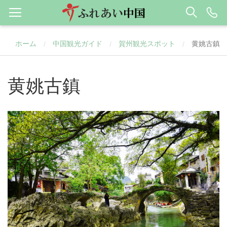
ホーム
中国観光ガイド
賀州観光スポット
​黄姚古鎮
/
/
/
​黄姚古鎮