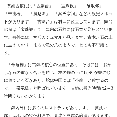
黄姚古鎮には「古劇台」、「宝珠観」、「竜爪榕」、
「帯龍橋」、「農趣園」、「呉氏宗祠」などの観光スポッ
トがあります。「古劇台」は村口に位置しています。舞台
の前は「宝珠観」で、観内の石柱には石竜が彫られていま
す。観外には、竜爪ガジュマルが見えます。古木が石の上
に生えており、まるで竜の爪のようで、とても不思議で
す。
「帯竜橋」は古鎮の核心の位置にあり、そばには、おか
しな石の重なり合いを持ち、左の橋の下に1か所が蛇の頭
に似ている石があり、蛇は中国には「小龍」と称するの
で、「帯竜橋」と呼ばれています。古鎮の観光時間は2～3
時間くらいかかります。
古鎮内外には多くのレストランがあります。「黄姚豆
腐」は地元の特色料理で、豆腐と豆腐の醸造があります。