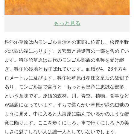
もっと見る
科尓沁草原は内モンゴル自治区の東部に位置し、松遼平野
の北西の端にあります。興安盟と通遼市の一部を含めてい
ます。科尓沁草原は古代のモンゴル部族の名称を受け継
ぎ、科尓沁砂地とも呼ばれています。面積が4、23平方キ
ロメートルに及びます。科尓沁草原は孝庄文皇后の故郷で
あり、モンゴル語で言うと「もっとも皇帝に忠誠な部落」
という意味です。原始的森林、川、青空、植物、食事など
が話題になっています。平らで柔らかい草原が緑の絨毯の
ように見え、中に入ると大海原に臨んでいるかのような錯
覚に陥ります。ここを歩くにしろ、車で行くにしろその美
しさに魅了しない人は誰一人としていないでしょう。