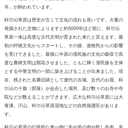
羊」が飼われています。
科尓沁草原は歴史が古くて文化の流れも長いです。大量の
発掘された文物によりますと約5000年ほど前に、科尓沁
草原一体は高度な古代文明が育まれた来たと言えます。最
初の狩猟文化からスタートし、その後、遊牧民からの影響
を受けてきました。最後に中原の漢民族の文化の吸収で高
度な農耕文明は開花させました。ともに輝く漢民族を主体
とする中華文明の一部に築き上げることが出来ました。現
在、残された名勝旧跡として遼代の古城、近代のお堀、科
尓沁の十旗（部落）が会合した場所、及び数々のお寺や寺
院などが数えることができます。広大な科尓沁草原には大
青溝、汗山、科尓沁草原湿地などの自然保護区がありま
す。
科尓沁草原の伝統的な食べ物に牛や羊の肉や乾し牛肉、羊