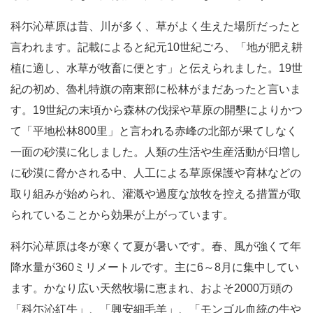
科尓沁草原は昔、川が多く、草がよく生えた場所だったと
言われます。記載によると紀元10世紀ごろ、「地が肥え耕
植に適し、水草が牧畜に便とす」と伝えられました。19世
紀の初め、魯札特旗の南東部に松林がまだあったと言いま
す。19世紀の末頃から森林の伐採や草原の開墾によりかつ
て「平地松林800里」と言われる赤峰の北部が果てしなく
一面の砂漠に化しました。人類の生活や生産活動が日増し
に砂漠に脅かされる中、人工による草原保護や育林などの
取り組みが始められ、灌漑や過度な放牧を控える措置が取
られていることから効果が上がっています。
科尓沁草原は冬が寒くて夏が暑いです。春、風が強くて年
降水量が360ミリメートルです。主に6～8月に集中してい
ます。かなり広い天然牧場に恵まれ、およそ2000万頭の
「科尓沁紅牛」、「興安細毛羊」、「モンゴル血統の牛や