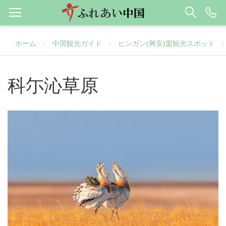
ホーム
中国観光ガイド
ヒンガン(興安)盟観光スポット
/
/
/
科尓沁草原