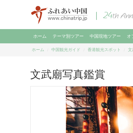
ホーム
テーマ別ツアー
中国現地ツアー
オ
ホーム
中国観光ガイド
香港観光スポット
文
/
/
/
文武廟写真鑑賞