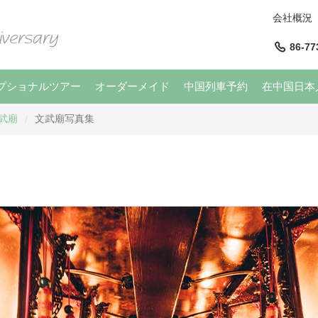
会社概況
86-77
プショナルツアー
オーダーメイド
中国列車予約
在中国日本
武廟
文武廟写真集
/