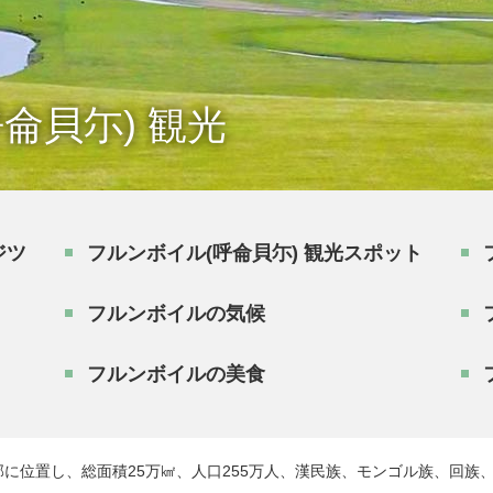
侖貝尓) 観光
ジツ
フルンボイル(呼侖貝尓) 観光スポット
フルンボイルの気候
フルンボイルの美食
に位置し、総面積25万㎢、人口255万人、漢民族、モンゴル族、回族