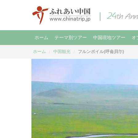
ホーム
テーマ別ツアー
中国現地ツアー
オ
ホーム
中国観光
フルンボイル(呼侖貝尓)
/
/