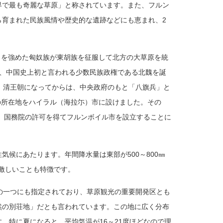
界で最も奇麗な草原」と称されています。また、フルン
育まれた民族風情や歴史的な遺跡などにも恵まれ、2
力を強めた匈奴族が東胡族を征服して北方の大草原を統
、中国史上初と言われる少数民族政権である北魏を誕
。清王朝になってからは、中央政府のもと「八旗兵」と
の所在地をハイラル（海拉尓）市に設けました。その
月、国務院の許可を得てフルンボイル市を設立することに
候にあたります。年間降水量は東部が500～800㎜
が激しいことも特徴です。
の一つにも指
定されており、草原観光の重要開発区とも
然の別荘地」だとも言われています。この地に広く分布
。特に夏になると、平均気温が16～21度ほどなので理