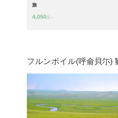
旅
4,050
元～
フルンボイル(呼侖貝尓)