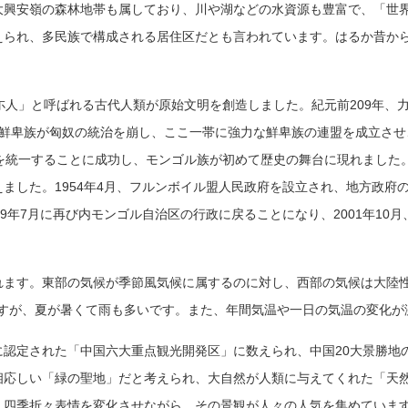
大興安嶺の森林地帯も属しており、川や湖などの水資源も豊富で、「世
えられ、多民族で構成される居住区だとも言われています。はるか昔から
尓人」と呼ばれる古代人類が原始文明を創造しました。紀元前209年、
跋鮮卑族が匈奴の統治を崩し、ここ一帯に強力な鮮卑族の連盟を成立させ
原を統一することに成功し、モンゴル族が初めて歴史の舞台に現れました
ました。1954年4月、フルンボイル盟人民政府を設立され、地方政府
9年7月に再び内モンゴル自治区の行政に戻ることになり、2001年10
ます。東部の気候が季節風気候に属するのに対し、西部の気候は大陸性気
いですが、夏が暑くて雨も多いです。また、年間気温や一日の気温の変化
認定された「中国六大重点観光開発区」に数えられ、中国20大景勝地
相応しい「緑の聖地」だと考えられ、大自然
が人類に与えてくれた「天
、四
季折々表情を変化させながら、その景観が人々の人気を集めています