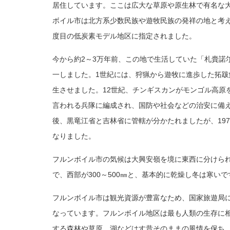
居住しています。ここは広大な草原や原生林で有名な
ボイル市は北方系少数民族や遊牧民族の発祥の地と考
度目の低炭素モデル地区に指定されました。
今から約2～3万年前、この地で生活していた「札賷諾
一しました。1世紀には、狩猟から遊牧に進歩した拓
生させました。12世紀、チンギスカンがモンゴル高
言われる兵隊に編成され、国防や社会などの治安に備え
後、黒竜江省と吉林省に管轄が分かたれましたが、197
なりました。
フルンボイル市の気候は大興安嶺を境に東西に分けられ
で、西部が300～500㎜と、基本的に乾燥し冬は寒
フルンボイル市は観光資源が豊富なため、国家旅遊局に
なっています。フルンボイル地区は最も人類の生存に
する森林や草原、湖などはす昔そのままの風情を保ち