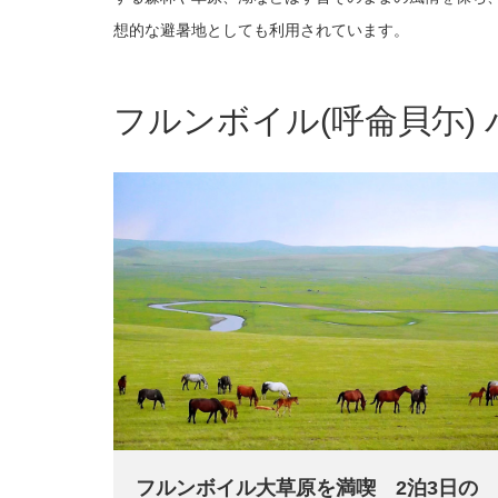
想的な避暑地と
しても利用されています。
フルンボイル(呼侖貝尓) 
フルンボイル大草原を満喫 2泊3日の