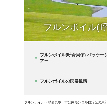
フルンボイル(呼
フルンボイル(呼侖貝尓) パッケー
アー
フルンボイルの民俗風情
フルンボイル（呼侖貝尓）市は内モンゴル自治区の東部