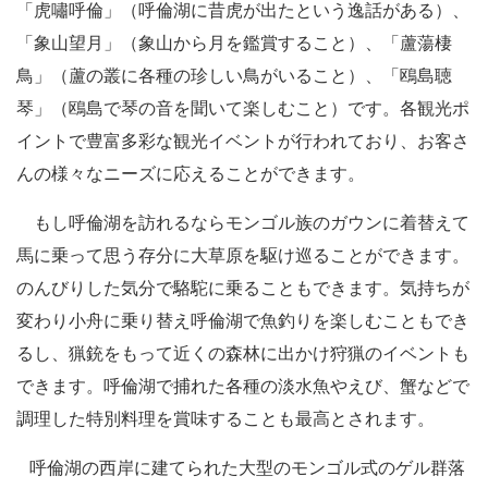
「虎嘯呼倫」（呼倫湖に昔虎が出たという逸話がある）、
「象山望月」（象山から月を鑑賞すること）、「蘆蕩棲
鳥」（蘆の叢に各種の珍しい鳥がいること）、「鴎島聴
琴」（鴎島で琴の音を聞いて楽しむこと）です。各観光ポ
イントで豊富多彩な観光イベントが行われており、お客さ
んの様々なニーズに応えることができます。
もし呼倫湖を訪れるならモンゴル族のガウンに着替えて
馬に乗って思う存分に大草原を駆け巡ることができます。
のんびりした気分で駱駝に乗ることもできます。気持ちが
変わり小舟に乗り替え呼倫湖で魚釣りを楽しむこともでき
るし、猟銃をもって近くの森林に出かけ狩猟のイベントも
できます。呼倫湖で捕れた各種の淡水魚やえび、蟹などで
調理した特別料理を賞味することも最高とされます。
呼倫湖の西岸に建てられた大型のモンゴル式のゲル群落