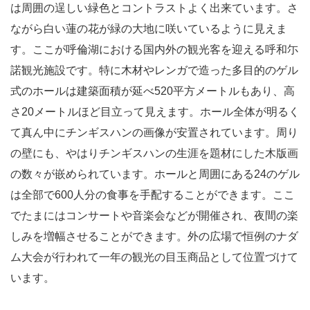
は周囲の逞しい緑色とコントラストよく出来ています。さ
ながら白い蓮の花が緑の大地に咲いているように見えま
す。ここが呼倫湖における国内外の観光客を迎える呼和尓
諾観光施設です。特に木材やレンガで造った多目的のゲル
式のホールは建築面積が延べ520平方メートルもあり、高
さ20メートルほど目立って見えます。ホール全体が明るく
て真ん中にチンギスハンの画像が安置されています。周り
の壁にも、やはりチンギスハンの生涯を題材にした木版画
の数々が嵌められています。ホールと周囲にある24のゲル
は全部で600人分の食事を手配することができます。ここ
でたまにはコンサートや音楽会などが開催され、夜間の楽
しみを増幅させることができます。外の広場で恒例のナダ
ム大会が行われて一年の観光の目玉商品として位置づけて
います。