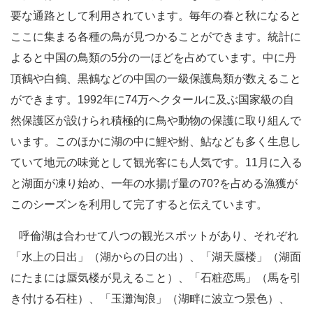
要な通路として利用されています。毎年の春と秋になると
ここに集まる各種の鳥が見つかることができます。統計に
よると中国の鳥類の5分の一ほどを占めています。中に丹
頂鶴や白鶴、黒鶴などの中国の一級保護鳥類が数えること
ができます。1992年に74万ヘクタールに及ぶ国家級の自
然保護区が設けられ積極的に鳥や動物の保護に取り組んで
います。このほかに湖の中に鯉や鮒、鮎なども多く生息し
ていて地元の味覚として観光客にも人気です。11月に入る
と湖面が凍り始め、一年の水揚げ量の70?を占める漁獲が
このシーズンを利用して完了すると伝えています。
呼倫湖は合わせて八つの観光スポットがあり、それぞれ
「水上の日出」（湖からの日の出）、「湖天蜃楼」（湖面
にたまには蜃気楼が見えること）、「石粧恋馬」（馬を引
き付ける石柱）、「玉灘淘浪」（湖畔に波立つ景色）、