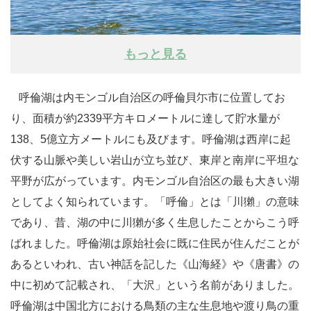
もっと見る
呼倫湖は内モンゴル自治区の呼倫貝尓市に位置してお
り、面積が約2339平方キロメートルに達して貯水量が
138、5億立方メートルにも及びます。呼倫湖は西岸に起
伏する山脈や美しい岩山が立ち並び、東岸と南岸に平坦な
平野が広がっています。内モンゴル自治区の最も大きい湖
としてよく知られています。「呼倫」とは「川獺」の意味
であり、昔、湖の中に川獺が多く生息したことからこう呼
ばれました。呼倫湖は原始社会に既に住民が住んだことが
あるといわれ、古い神話を記した《山海経》や《唐書》の
中に初めて記載され、「大沢」という名前がありました。
呼倫湖は中国北方における鳥類の主な生息地や渡り鳥の重