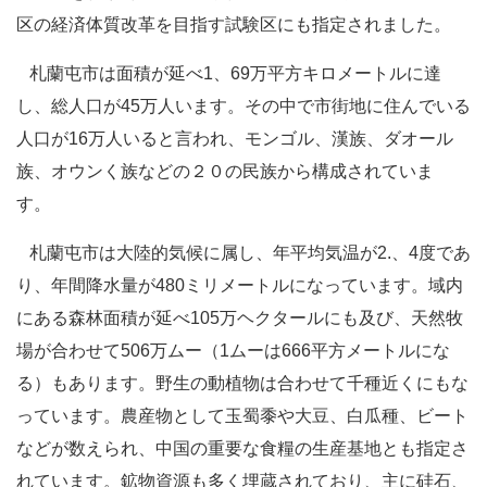
区の経済体質改革を目指す試験区にも指定されました。
札蘭屯市は面積が延べ1、69万平方キロメートルに達
し、総人口が45万人います。その中で市街地に住んでいる
人口が16万人いると言われ、モンゴル、漢族、ダオール
族、オウンく族などの２０の民族から構成されていま
す。
札蘭屯市は大陸的気候に属し、年平均気温が2.、4度であ
り、年間降水量が480ミリメートルになっています。域内
にある森林面積が延べ105万ヘクタールにも及び、天然牧
場が合わせて506万ムー（1ムーは666平方メートルにな
る）もあります。野生の動植物は合わせて千種近くにもな
っています。農産物として玉蜀黍や大豆、白瓜種、ビート
などが数えられ、中国の重要な食糧の生産基地とも指定さ
れています。鉱物資源も多く埋蔵されており、主に硅石、