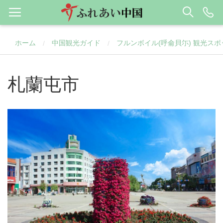
ホーム
中国観光ガイド
フルンボイル(呼侖貝尓) 観光スポ
/
/
札蘭屯市