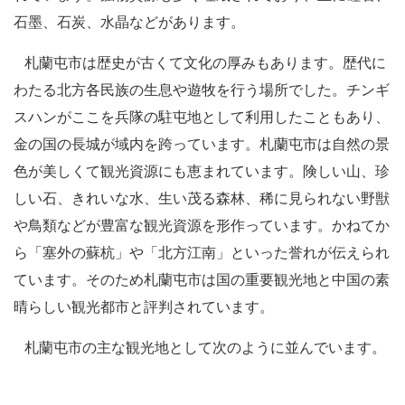
石墨、石炭、水晶などがあります。
札蘭屯市は歴史が古くて文化の厚みもあります。歴代に
わたる北方各民族の生息や遊牧を行う場所でした。チンギ
スハンがここを兵隊の駐屯地として利用したこともあり、
金の国の長城が域内を跨っています。札蘭屯市は自然の景
色が美しくて観光資源にも恵まれています。険しい山、珍
しい石、きれいな水、生い茂る森林、稀に見られない野獣
や鳥類などが豊富な観光資源を形作っています。かねてか
ら「塞外の蘇杭」や「北方江南」といった誉れが伝えられ
ています。そのため札蘭屯市は国の重要観光地と中国の素
晴らしい観光都市と評判されています。
札蘭屯市の主な観光地として次のように並んでいます。