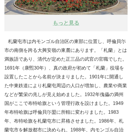
もっと見る
札蘭屯市は内モンゴル自治区の東部に位置し、呼倫貝尓
市の南側を跨る大興安嶺の東麓にあります。「札蘭」とは
満族語であり、清代が定めた正三品の武官の官職でした。
1691年（康煕30年）、真の政府が初めて「札蘭」役場を
設置したことから名前が決まりました。1901年に開通し
た中東鉄道により札蘭屯周辺の人口が増加し、農業や商業
などが繁栄の兆しが見え始めました。1932年傀儡の満州
国がここで布特哈旗という管理行政を設けました。1949
年布特哈旗は呼倫貝尓盟に所轄に変わりました。1983
年、布特哈旗を札蘭屯市に昇格させました。1986年、札
蘭屯市を解放都市に決められ、1988年、内モンゴル自治