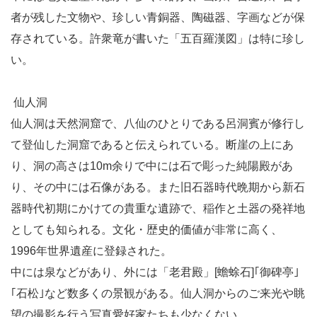
者が残した文物や、珍しい青銅器、陶磁器、字画などが保
存されている。許衆竜が書いた「五百羅漢図」は特に珍し
い。
仙人洞
仙人洞は天然洞窟で、八仙のひとりである呂洞賓が修行し
て登仙した洞窟であると伝えられている。断崖の上にあ
り、洞の高さは10m余りで中には石で彫った純陽殿があ
り、その中には石像がある。また旧石器時代晩期から新石
器時代初期にかけての貴重な遺跡で、稲作と土器の発祥地
としても知られる。文化・歴史的価値が非常に高く、
1996年世界遺産に登録された。
中には泉などがあり、外には「老君殿」[蟾蜍石]｢御碑亭｣
｢石松｣など数多くの景観がある。仙人洞からのご来光や眺
望の撮影を行う写真愛好家たちも少なくない。