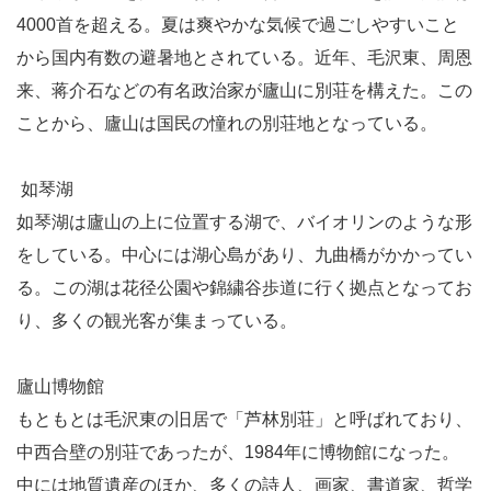
4000首を超える。夏は爽やかな気候で過ごしやすいこと
から国内有数の避暑地とされている。近年、毛沢東、周恩
来、蒋介石などの有名政治家が廬山に別荘を構えた。この
ことから、廬山は国民の憧れの別荘地となっている。
如琴湖
如琴湖は廬山の上に位置する湖で、バイオリンのような形
をしている。中心には湖心島があり、九曲橋がかかってい
る。この湖は花径公園や錦繍谷歩道に行く拠点となってお
り、多くの観光客が集まっている。
廬山博物館
もともとは毛沢東の旧居で「芦林別荘」と呼ばれており、
中西合壁の別荘であったが、1984年に博物館になった。
中には地質遺産のほか、多くの詩人、画家、書道家、哲学