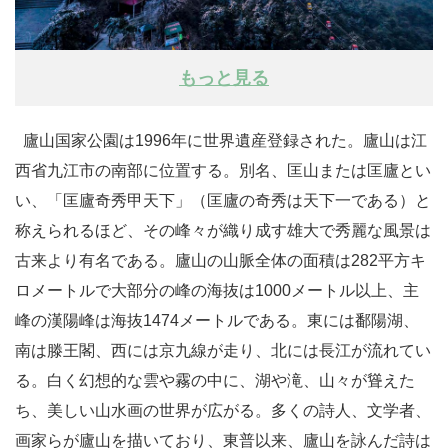
もっと見る
廬山国家公園は1996年に世界遺産登録された。廬山は江
西省九江市の南部に位置する。別名、匡山または匡廬とい
い、「匡廬奇秀甲天下」（匡廬の奇秀は天下一である）と
称えられるほど、その峰々が織り成す雄大で秀麗な風景は
古来より有名である。廬山の山脈全体の面積は282平方キ
ロメートルで大部分の峰の海抜は1000メートル以上、主
峰の漢陽峰は海抜1474メートルである。東には鄱陽湖、
南は滕王閣、西には京九線が走り、北には長江が流れてい
る。白く幻想的な雲や霧の中に、湖や滝、山々が聳えた
ち、美しい山水画の世界が広がる。多くの詩人、文学者、
画家らが廬山を描いており、東普以来、廬山を詠んだ詩は