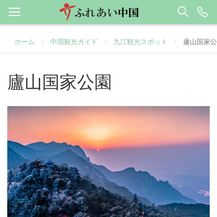
ホーム
中国観光ガイド
九江観光スポット
廬山国家公
/
/
/
廬山国家公園