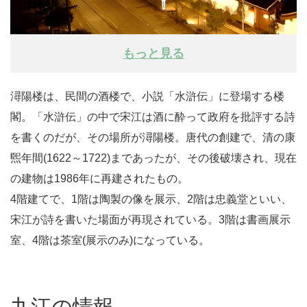
もっと見る
潯陽楼は、民間の酒楼で、小説「水滸伝」に登場する楼
閣。「水滸伝」の中で宋江は酒に酔って政府を批評する詩
を書くのだが、その場所が潯陽楼。唐代の創建で、清の康
煕年間(1622～1722)まであったが、その後破壊され、現在
の建物は1986年に再建されたもの。
4階建てで、1階は陶製の像を展示、2階は忠義堂といい、
宋江が詩を書いた場面が再現されている。3階は書画展示
室、4階は茶室(展示のみ)になっている。
九江の情報