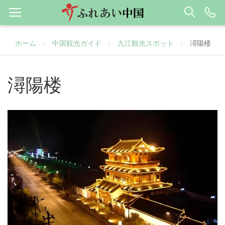
ホーム
中国観光ガイド
九江観光スポット
潯陽楼
/
/
/
潯陽楼