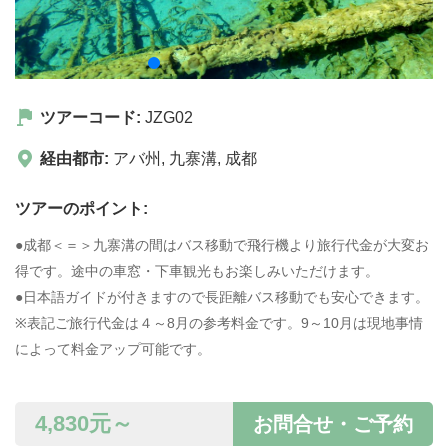
ツアーコード:
JZG02
経由都市:
アバ州
,
九寨溝
,
成都
ツアーのポイント:
●成都＜＝＞九寨溝の間はバス移動で飛行機より旅行代金が大変お
得です。途中の車窓・下車観光もお楽しみいただけます。
●日本語ガイドが付きますので長距離バス移動でも安心できます。
※表記ご旅行代金は４～8月の参考料金です。9～10月は現地事情
によって料金アップ可能です。
4,830
元～
お問合せ・ご予約