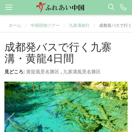
ホーム
中国現地ツアー
九寨溝旅行
成都発バスで行く
/
/
/
成都発バスで行く九寨
溝・黄龍4日間
見どころ:
黄龍風景名勝区
,
九寨溝風景名勝区