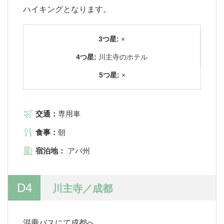
ハイキングとなります。
3つ星:
×
4つ星:
川主寺のホテル
5つ星:
×
交通：
専用車
食事：
朝
宿泊地：
アバ州
D4
川主寺／成都
混乗バスにて成都へ