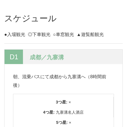
スケジュール
●入場観光
◎下車観光
○車窓観光
▲遊覧船観光
D1
成都／九寨溝
朝、混乗バスにて成都から九寨溝へ（8時間前
後）
3つ星:
×
4つ星:
九寨溝名人酒店
5つ星:
×