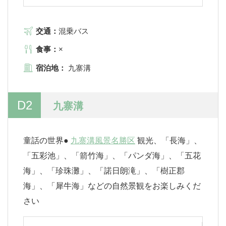
交通：
混乗バス
食事：
×
宿泊地：
九寨溝
D2
九寨溝
童話の世界●
九寨溝風景名勝区
観光、「長海」、
「五彩池」、「箭竹海」、「パンダ海」、「五花
海」、「珍珠灘」、「諾日朗滝」、「樹正郡
海」、「犀牛海」などの自然景観をお楽しみくだ
さい