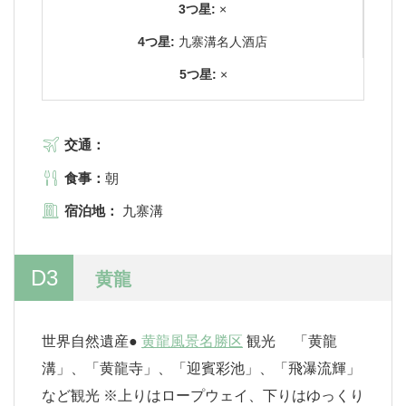
3つ星:
×
4つ星:
九寨溝名人酒店
5つ星:
×
交通：
食事：
朝
宿泊地：
九寨溝
D3
黄龍
世界自然遺産●
黄龍風景名勝区
観光 「黄龍
溝」、「黄龍寺」、「迎賓彩池」、「飛瀑流輝」
など観光 ※上りはロープウェイ、下りはゆっくり