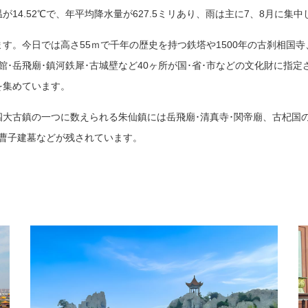
4.52℃で、年平均降水量が627.5ミリあり、雨は主に7、8月に集
す。今日では高さ55ｍで千年の歴史を持つ鉄塔や1500年の古刹相国
･岳飛廟･鎮河鉄犀･古城壁など40ヶ所が国･省･市などの文化財に指定
を集めています。
大古鎮の一つに数えられる朱仙鎮には岳飛廟･清真寺･関帝廟、古杞国
･曹子建墓などが残されています。