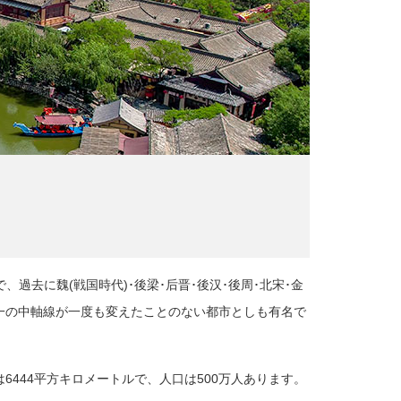
過去に魏(戦国時代)･後梁･后晋･後汉･後周･北宋･金
一の中軸線が一度も変えたことのない都市としも有名で
6444平方キロメートルで、人口は500万人あります。