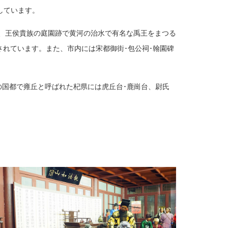
中しています。
寺、王侯貴族の庭園跡で黄河の治水で有名な禹王をまつる
されています。また、市内には宋都御街･包公祠･翰園碑
の国都で雍丘と呼ばれた杞県には虎丘台･鹿崗台、尉氏