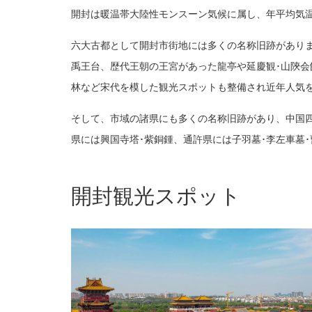
開封は暖温帯大陸性モンスーン気候に属し、年平均気温が1
六大古都として開封市街地には多くの名称旧跡がありま
禹王台、歴代王朝の王宮があった龍亭や延慶観･山陝会館
林など宋代を模した観光スポットも整備され近年人気
そして、市域の諸県にも多くの名称旧跡があり、中国四
県には興国寺塔･紫銅鍾、通許県には子羽墓･李左車墓
開封観光スポット