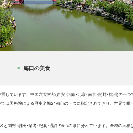
海口の美食
ています。中国六大古都(西安･洛阳･北京･南京･開封･杭州)の一つで、
在では国務院による歴史名城24都市の一つに指定されており、世界で唯
区と開封･尉氏･蘭考･杞县･通許の5つの県に分れています。全域の面積は