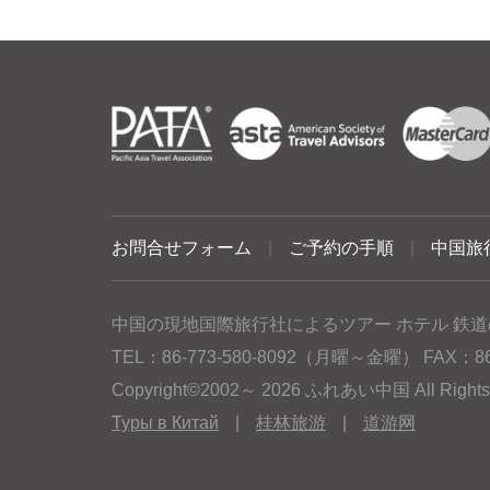
お問合せフォーム
|
ご予約の手順
|
中国旅
中国の現地国際旅行社によるツアー ホテル 鉄道
TEL：86-773-580-8092（月曜～金曜） FAX：86-77
Copyright©2002～ 2026 ふれあい中国 All Rig
Туры в Китай
|
桂林旅游
|
道游网