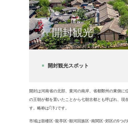
開封観光
開封観光スポット
開封は河南省の北部、黄河の南岸、省都鄭州の東側に位置し
の王朝が都を置いたことから七朝古都とも呼ばれ、現
す。略称は｢汴｣です。
市域は鼓楼区･龍亭区･順河回族区･南関区･郊区の5つの