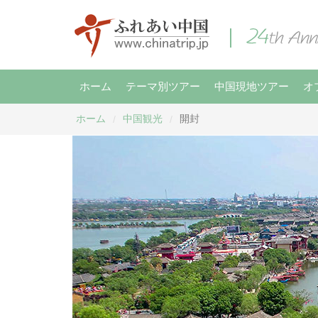
ホーム
テーマ別ツアー
中国現地ツアー
オ
ホーム
中国観光
開封
/
/