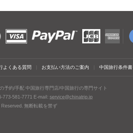
行よくある質問
|
お支払い方法のご案内
|
中国旅行条件書
の予約/手配 中国旅行専門店/中国旅行の専門サイト
3-581-7771 E-mail:
service@chinatrip.jp
hts Reserved. 無断転載を禁ず