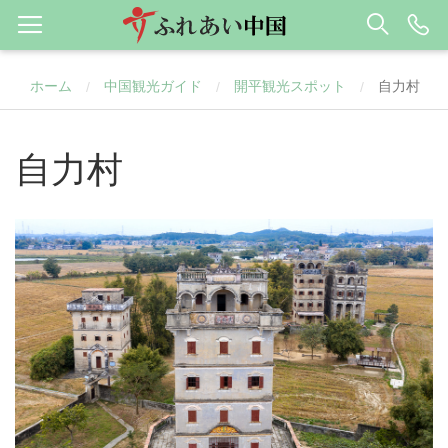
ホーム
中国観光ガイド
開平観光スポット
自力村
/
/
/
自力村