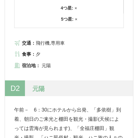
4つ星:
×
5つ星:
×
交通：
飛行機,専用車
食事：
夕
宿泊地：
元陽
D2
元陽
午前－ 6：30にホテルから出発、「多依樹」到
着、朝日のご来光と棚田を観光・撮影(天候によ
っては雲海が見られます)、「全福庄棚田」観
光・撮影。「ハニ民俗村」観光、ハニ族の人々の