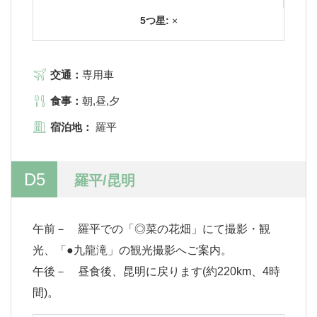
5つ星:
×
交通：
専用車
食事：
朝,昼,夕
宿泊地：
羅平
D5
羅平/昆明
午前－ 羅平での「◎菜の花畑」にて撮影・観
光、「●九龍滝」の観光撮影へご案内。
午後－ 昼食後、昆明に戻ります(約220km、4時
間)。