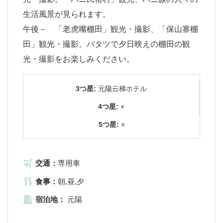
生活風景が見られます。
午後－ 「老虎嘴棚田」観光・撮影、「保山寨棚
田」観光・撮影、バタツで夕日映えの棚田の観
光・撮影をお楽しみください。
3つ星:
元陽云梯ホテル
4つ星:
×
5つ星:
×
交通：
専用車
食事：
朝,昼,夕
宿泊地：
元陽