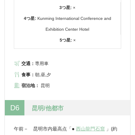
3つ星:
×
4つ星:
Kunming International Conference and
Exhibition Center Hotel
5つ星:
×
交通：
専用車
食事：
朝,昼,夕
宿泊地：
昆明
D6
昆明/他都市
午前－ 昆明市内最高点「●
西山龍門石窟
」(約