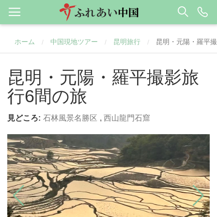
ホーム
中国現地ツアー
昆明旅行
昆明・元陽・羅平撮
/
/
/
昆明・元陽・羅平撮影旅
行6間の旅
見どころ:
石林風景名勝区
,
西山龍門石窟