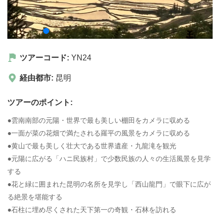
ツアーコード:
YN24
経由都市:
昆明
ツアーのポイント:
●雲南南部の元陽・世界で最も美しい棚田をカメラに収める
●一面が菜の花畑で満たされる羅平の風景をカメラに収める
●黄山で最も美しく壮大である世界遺産・九龍滝を観光
●元陽に広がる「ハニ民族村」で少数民族の人々の生活風景を見学
する
●花と緑に囲まれた昆明の名所を見学し「西山龍門」で眼下に広が
る絶景を堪能する
●石柱に埋め尽くされた天下第一の奇観・石林を訪れる