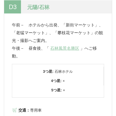
D3
元陽/石林
午前－ ホテルから出発、「新街マーケット」、
「老猛マーケット」、「攀枝花マーケット」の観
光・撮影へご案内。
午後－ 昼食後、「
石林風景名勝区
」へご移
動。
3つ星:
石林ホテル
4つ星:
×
5つ星:
×
交通：
専用車