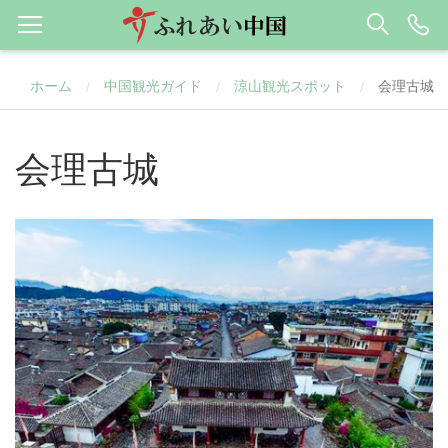
ホーム
中国観光ガイド
涼山観光スポット
会理古城
/
/
/
会理古城