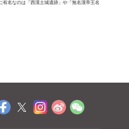
特に有名なのは「西漢土城遺跡」や「無名漢帝王名