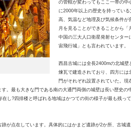
の管轄が変わってもここ一帯の中
に2000年以上の歴史を持ってい
高、気温など地理及び気候条件が
月を見ることができることから「
中国の三大人口衛星発射センター
宙飛行城」とも言われています。
西昌古城には全長2400mの北城
煉瓦で建造されており、四方には
門がそれぞれ設置されていた。現
ます。最も大きな門である南の大通門両側の城壁は長い歴史の
存在し?四排楼と呼ばれる地域はかつての街の様子が最も残っ
跡が点在しています。具体的にはかまど遺跡が2か所、古城遺