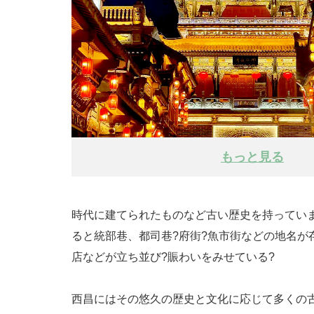
もっと見る
時代に建てられたものなど古い歴史を持ってい
ると統部巷、都司巷?府街?魚市街などの地名が
店などが立ち並び?賑わいをみせている?
西昌にはその悠久の歴史と文化に応じて多くの古