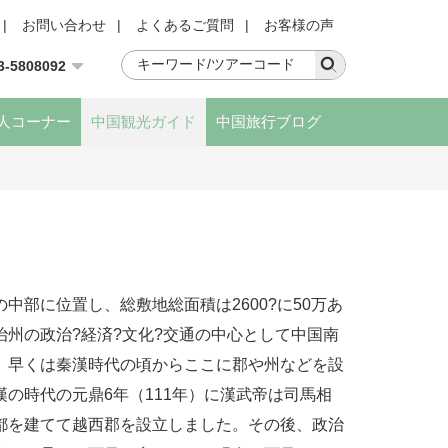
|
お問い合わせ
|
よくあるご質問
|
お客様の声
3-5808092
人コーナー
中国観光ガイド
中国旅行ブログ
中部に位置し、総敷地総面積は2600?に50万あ
州の政治?経済?文化?交通の中心として中国南
。早くは秦漢時代の頃からここに郡や州などを設
の時代の元鼎6年（111年）に漢武帝は司馬相
都を建てて越西郡を設立しました。その後、政治