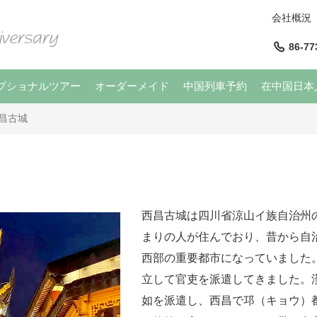
会社概況
86-77
プショナルツアー
オーダーメイド
中国列車予約
在中国日本
昌古城
西昌古城は四川省涼山イ族自治州の
まりの人が住んでおり、昔から自治
西部の重要都市になっていました
立して官吏を派遣してきました。漢
如を派遣し、西昌で邛（キョウ）