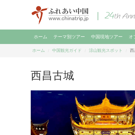
ホーム
テーマ別ツアー
中国現地ツアー
オ
ホーム
中国観光ガイド
涼山観光スポット
西
/
/
/
西昌古城