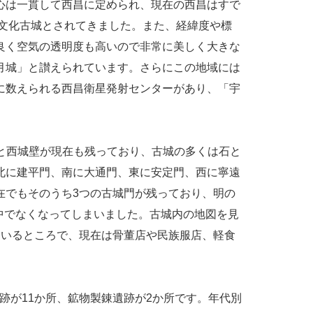
心は一貫して西昌に定められ、現在の西昌はすで
る文化古城とされてきました。また、経緯度や標
良く空気の透明度も高いので非常に美しく大きな
月城」と讃えられています。さらにこの地域には
に数えられる西昌衛星発射センターがあり、「宇
壁と西城壁が現在も残っており、古城の多くは石と
北に建平門、南に大通門、東に安定門、西に寧遠
在でもそのうち3つの古城門が残っており、明の
中でなくなってしまいました。古城内の地図を見
ているところで、現在は骨董店や民族服店、軽食
跡が11か所、鉱物製錬遺跡が2か所です。年代別