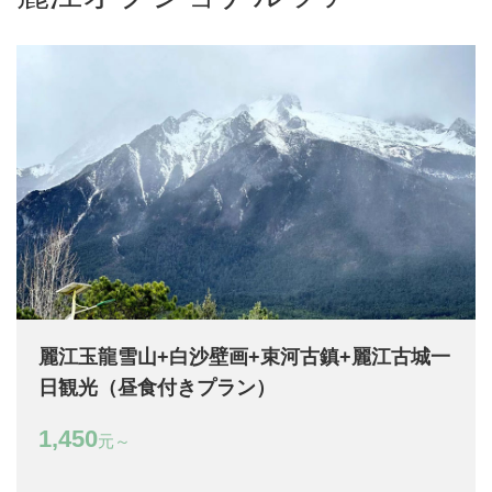
麗江玉龍雪山+白沙壁画+束河古鎮+麗江古城一
日観光（昼食付きプラン）
1,450
元～