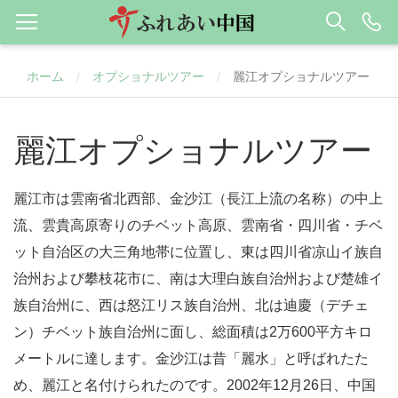
ホーム
オプショナルツアー
麗江オプショナルツアー
/
/
麗江オプショナルツアー
麗江市は雲南省北西部、金沙江（長江上流の名称）の中上
流、雲貴高原寄りのチベット高原、雲南省・四川省・チベ
ット自治区の大三角地帯に位置し、東は四川省凉山イ族自
治州および攀枝花市に、南は大理白族自治州および楚雄イ
族自治州に、西は怒江リス族自治州、北は迪慶（デチェ
ン）チベット族自治州に面し、総面積は2万600平方キロ
メートルに達します。金沙江は昔「麗水」と呼ばれたた
め、麗江と名付けられたのです。2002年12月26日、中国