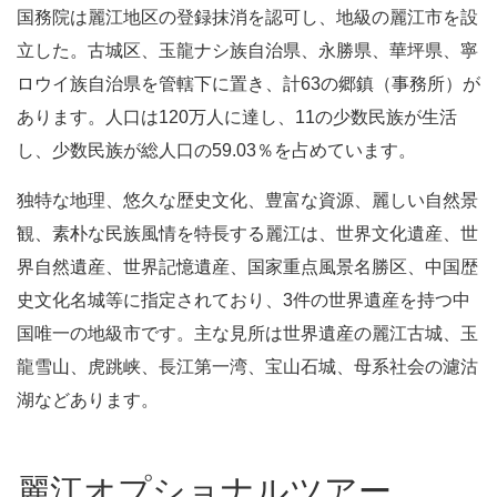
国務院は麗江地区の登録抹消を認可し、地級の麗江市を設
立した。古城区、玉龍ナシ族自治県、永勝県、華坪県、寧
ロウイ族自治県を管轄下に置き、計63の郷鎮（事務所）が
あります。人口は120万人に達し、11の少数民族が生活
し、少数民族が総人口の59.03％を占めています。
独特な地理、悠久な歴史文化、豊富な資源、麗しい自然景
観、素朴な民族風情を特長する麗江は、世界文化遺産、世
界自然遺産、世界記憶遺産、国家重点風景名勝区、中国歴
史文化名城等に指定されており、3件の世界遺産を持つ中
国唯一の地級市です。主な見所は世界遺産の麗江古城、玉
龍雪山、虎跳峡、長江第一湾、宝山石城、母系社会の濾沽
湖などあります。
麗江オプショナルツアー