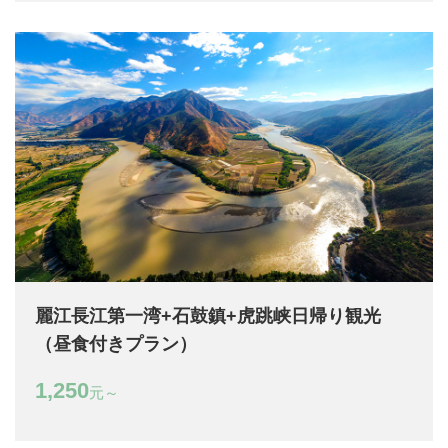
麗江長江第一湾+石鼓鎮+虎跳峡日帰り観光
（昼食付きプラン）
1,250
元～