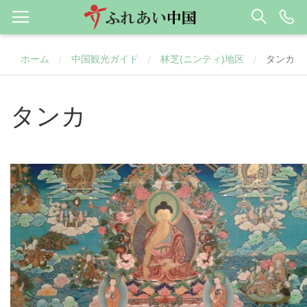
ホーム
中国観光ガイド
林芝(ニンティ)地区
タンカ
/
/
/
タンカ