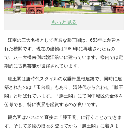
もっと見る
江南の三大名楼として有名な滕王閣は、653年に創建さ
れた楼閣です。現在の建物は1989年に再建されたもの
で、八一大橋南側の贛江沿いに建っています。楼内では定
期的に古典芸能が披露されています。
滕王閣は唐時代スタイルの双垂軒屋根建築で、同時に建
築されたのは「玉台観」もあり、清時代から合わせ「滕王
閣」と呼ばれています。「滕王閣」にて阆中城区の全体を
俯瞰でき、特に夜景を鑑賞するのが良いです。
観光客はバスにて直接に「滕王閣」に行くことができま
す。そして多段の階段を登ってから「滕王閣」に着きま