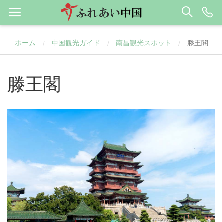
ホーム
中国観光ガイド
南昌観光スポット
滕王閣
/
/
/
滕王閣