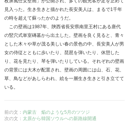
枚屏風仕女壁画」が公開され、多くの観光客が足を止めて
見入った。生き生きと描かれた長安美人は、まるで1千年
の時を超えて蘇ったかのようだ。
この壁画は1987年、陝西省長安県南里王村にある唐代
の竪穴式単室磚墓から出土した。壁画を良く見ると、青々
とした木々や草が茂る美しい春の景色の中、長安美人が男
女の侍従とともに歩いたり、琵琶を弾いたり、休憩した
り、花を見たり、琴を弾いたりしている。それぞれの壁画
の背景には大木が配置され、壁画の周囲には山、石、花、
草、鳥などがあしらわれ、絵を一層生き生きと引き立てて
いる。
前の文：
内蒙古 焔のような5月のツツジ
次の文：
太原から韓国ソウルへの新路線開通