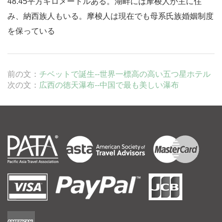
48.45平方キロメートルある。湖畔には摩梭人が主に住
み、納西族人もいる。摩梭人は現在でも母系氏族婚姻制度
を保っている
前の文：
チベットで誕生--世界一標高の高い五つ星ホテル
次の文：
広西の徳天瀑布--中国で最も美しい瀑布