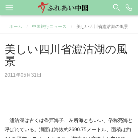
ホーム
中国旅行ニュース
美しい四川省瀘沽湖の風景
/
/
美しい四川省瀘沽湖の風
景
2011年05月31日
瀘沽湖は古くは魯窟海子、左所海ともいい、俗称亮海と
呼ばれている。湖面は海抜約2690.75メートル、面積は約