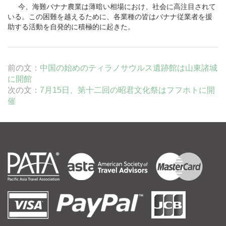
今、海難バナナ農業は薄暗い相場におけ、社会に高注目されて
いる。この困難を越えるために、各業種の皆はバナナ従業者を援
助する活動を自発的に積極的に起きた。
前の文：
中国の始めのティラノサウルス遺跡館は山東諸城
に開館
次の文：
7月15日、第十二回の昭君文化祭はフフホトに開
催