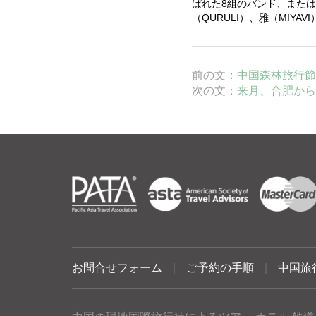
ばれた
8
組のバンド、または
（
QURULI
）、雅（
MIYAVI
前の文：
中国森林旅行節
次の文：
来月、合肥から
お問合せフォーム
|
ご予約の手順
|
中国旅