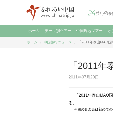
ホーム
テーマ別ツアー
中国現地ツアー
オ
ホーム
中国旅行ニュース
「2011年泰山MAO
/
/
「2011
2011年07月20日
「
2011
年泰山
MAO
国
る。
今回の音楽会は初めての