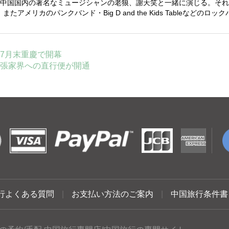
中国国内の著名なミュージシャンの老狼、謝天笑と一緒に演じる。それ
）またアメリカのパンクバンド・
Big D and the Kids Table
などのロック
7月末重慶で開幕
張家界への直行便が開通
行よくある質問
|
お支払い方法のご案内
|
中国旅行条件書