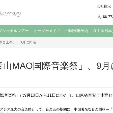
会社概況
86-77
プショナルツアー
オーダーメイド
中国列車予約
在中国日本
国際音楽祭」、9月に開催
年泰山MAO国際音楽祭」、9
際音楽祭」は
9
月
10
日から
11
日にわたり、山東省泰安市体育セ
アジア最大の音楽祭として、音楽会の期間に、中国著名な音楽機構―
「