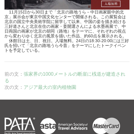
11月15日から30日まで「北京の路地うら－中日画家眼中的北
京」展示会が東京中国文化センターで開催される。この展覧会は
北京の国立中央美術学院に留学して以来、中国の姿を描き続ける
三好道さんと北京在住の画家・姜開選さんによる水墨画展で、中
日両国の画家が北京の胡同（路地）をテーマに、それぞれの視点
から変わりゆく北京の風景を描いた作品、約60点を展示される。
休館日は土、日、祝日。入場無料。24日の18:30-20:00には三好
氏を招いて「北京の路地うら今昔」をテーマにしたトークイベン
トを予定している。
前の文：
張家界の1000メートルの断崖に桟道が建造され
る
次の文：
アジア最大の室内植物園