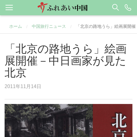
ホーム
中国旅行ニュース
「北京の路地うら」絵画展開催
/
/
「北京の路地うら」絵画
展開催－中日画家が見た
北京
2011年11月14日