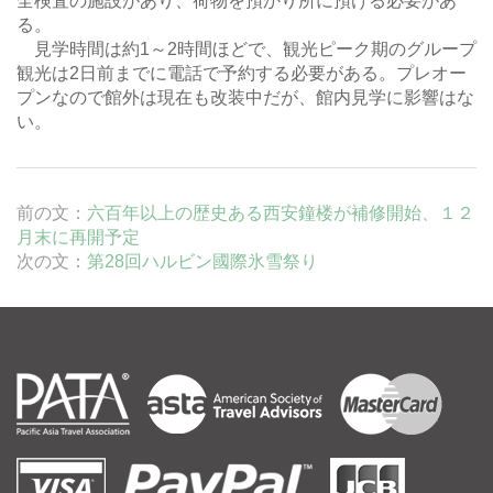
全検査の施設があり、荷物を
預かり所に預ける必要があ
る
。
見学時間は約1～2時間ほどで、観光ピーク期のグループ
観光は2日前までに電話で予約する必要がある。プレオー
プンなので館外は現在も改装中だが、館内見学に影響はな
い。
前の文：
六百年以上の歴史ある西安鐘楼が補修開始、１２
月末に再開予定
次の文：
第28回ハルビン國際氷雪祭り