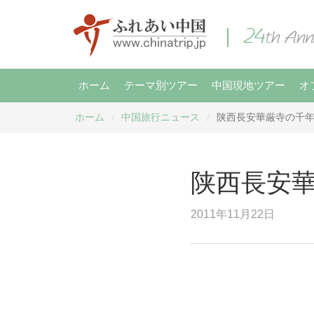
ホーム
テーマ別ツアー
中国現地ツアー
オ
ホーム
中国旅行ニュース
陕西長安華厳寺の千
/
/
陕西長安
2011年11月22日