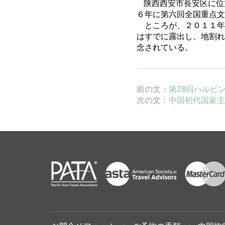
陕
西西安市長安区に位
６年に第六回全国重点文
ところが、２０１１年
はすでに露出し、地割れ
念されている。
前の文：
第28回ハルビ
次の文：
中国初代国家主