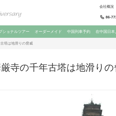
会社概況
86-77
プショナルツアー
オーダーメイド
中国列車予約
在中国日本
年古塔は地滑りの脅威
華厳寺の千年古塔は地滑りの