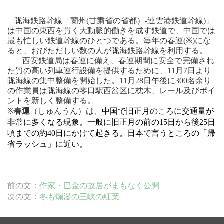
陇
海鉄路幹線「
蘭州
(
甘粛省の省都）
-
連雲港鉄道幹線
)
」
は中国の東西を貫く
大動脈的働きを成す鉄道で、中国では
最も忙しい鉄道幹線のひとつである。毎年の春運
(※)
にな
ると、おびただしい数の人が
陇
海鉄路幹線
を利用する。
西安鉄道局は春運に備え、春運期間に安全で完備され
た質の高い列車運行設備を提供するために、
11
月
7
日より
陇
海線の集中整備を開始した。
11
月
28
日午後に
300
名余り
の作業員は
陇
海線の零口駅西岔区に枕木、レール及びポイ
ントを新しく整備する。
※
春運
（しゅんうん）は、
中国で
旧正月のころに交通量が
非常に多くなる現象。一般に旧正月の前の
15
日から後
25
日
頃までの約
40
日にかけて起きる。日本で言うところの「
帰
省ラッシュ」に近い。
前の文：
作家・巴金の故居がまもなく公開
次の文：
冬も爛漫の三峡の紅葉