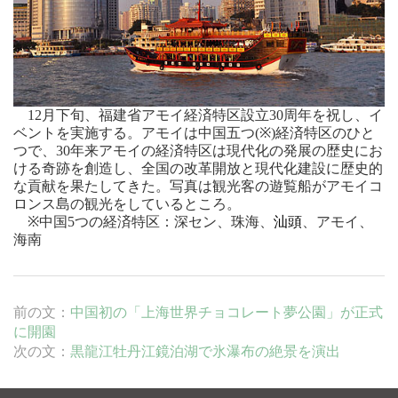
12
月下旬、福建省アモイ経済特区設立
30
周年を祝し、イ
ベントを実施する。アモイは中国五つ
(
※
)
経済特区のひと
つで、
30
年来アモイの経済特区は現代化の発展の歴史にお
ける奇跡を創造し、全国の改革開放と現代化建設に歴史的
な貢献を果たしてきた。写真は観光客の遊覧船がアモイコ
ロンス島の観光をしているところ。
※
中国
5
つの経済特区：深セン、珠海、
汕頭
、アモイ、
海南
前の文：
中国初の「上海世界チョコレート夢公園」が正式
に開園
次の文：
黒龍江牡丹江鏡泊湖で氷瀑布の絶景を演出