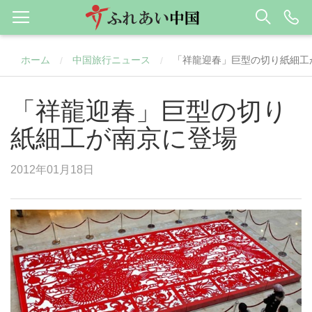
ホーム
中国旅行ニュース
「祥龍迎春」巨型の切り紙細工
/
/
「祥龍迎春」巨型の切り
紙細工が南京に登場
2012年01月18日