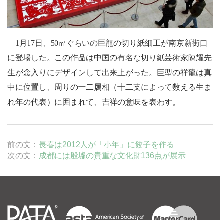
1
月
17
日
、
50
㎡ぐらいの巨龍の切り紙細工が南京新街口
に登場した。この作品は中国の有名な切り紙芸術家陳耀先
生が念入りにデザインして出来上がった。巨型の祥龍は真
中に位置し、周りの十二属相
（
十二支によって数える生ま
れ年の代表
）
に囲まれて、吉祥の意味を表わす。
前の文：
長春は2012人が「小年」に餃子を作る
次の文：
成都には殷墟の貴重な文化財136点が展示