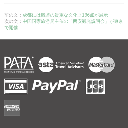
前の文：
成都には殷墟の貴重な文化財136点が展示
次の文：
中国国家旅游局主催の「西安観光説明会」が東京
で開催