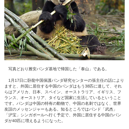
写真どおり雅安パンダ基地で帰国した「泰山」である。
1月17日に卧龍中国保護パンダ研究センターの張主任の話により
ますと、
外国に居住する
中国のパンダはもう
38
匹に達して、それ
らはアメリカ、日本、
スペイン
、
オーストラリア
、
イギリス
、フ
ランス、
オーストリア
、タイなど国家に生活しているということ
です。パンダは中国の特有の動物で、中国の名刺ではなく、世界
友誼の
メッセンジャー
もある。
知るところでは
バンド「武
杰」
「沪宝」シンガポールへ行く予定で、
外国に居住する
中国のパン
ダが40匹に増えるようになった。