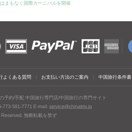
はまもなく国際カーニバルを開催
行よくある質問
|
お支払い方法のご案内
|
中国旅行条件書
の予約/手配 中国旅行専門店/中国旅行の専門サイト
3-581-7771 E-mail:
service@chinatrip.jp
hts Reserved. 無断転載を禁ず