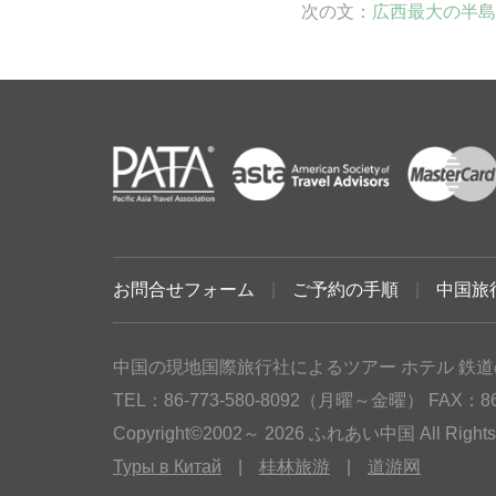
次の文：
広西最大の半島
お問合せフォーム
|
ご予約の手順
|
中国旅
中国の現地国際旅行社によるツアー ホテル 鉄道
TEL：86-773-580-8092（月曜～金曜） FAX：86-77
Copyright©2002～ 2026 ふれあい中国 All Rig
Туры в Китай
|
桂林旅游
|
道游网