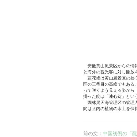
安徽
黄山
風景区からの情
と海外の観光客に対し開放
蓮花峰は黄山風景区の核
区の三番目の高峰でもある
って咲くよう見える姿から
掛った錠は「連心錠」とい
園林局天海管理区の管理
間は区内の植物の水土を保
前の文：
中国初例の「龍