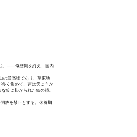
眠」――修繕期を終え、国内
黄山の最高峰であり、華東地
が多く集めて、蓮は天に向か
々な錠に掛かられた鉄の鎖。
外開放を禁止とする。休養期