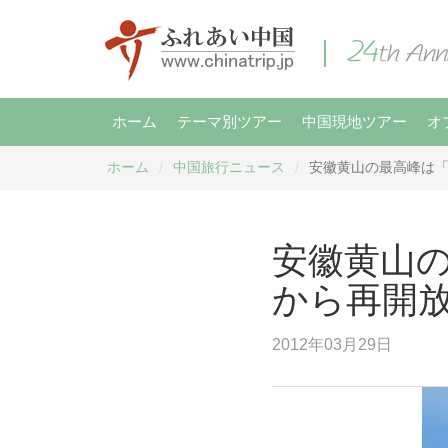
ホーム
テーマ別ツアー
中国現地ツアー
オ
ホーム
中国旅行ニュース
安徽黄山の最高峰は「
/
/
安徽黄山の
から再開
2012年03月29日