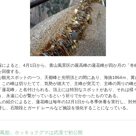
報によると、4月1日から、黄山風景区の最高峰の蓮花峰が四か月の「冬
を回復する。
心観光スポットの一つ、天都峰と光明頂との間にあり、海抜1864ｍ、
。この峰は切りたてて、気勢が雄大で、主峰が突兀で、主峰の周りの峰
「蓮花峰」と名付けられる。頂上には特別なスポットがあり、それは様
う、永遠に心が繋がっているという祈りでかかったものである。
人の紹介によると、蓮花峰は毎年の12月1日から冬季休養を実行し、対
持し、石階段とガード レールなど施設を強化することになっている。
鳳胎」ホッキョクグマは武漢で初公開