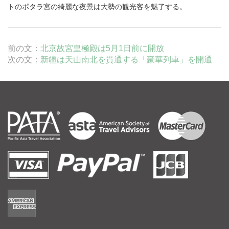
トの
ポタラ宮
の綺麗な夜景は大勢の観光客を魅了する。
前の文：
北京故宮皇極殿は5月1日前に開放
次の文：
新疆は天山南北を貫通する「豪華列車」を開通