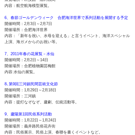
内容：航空航海模型展覧。
6、春節ゴールデンウィーク 合肥海洋世界で系列活動を展開する予定
開催時間：2月3日～2月7日
開催場所：合肥海洋世界
内容：「新年を祝い、水母を迎える」と言うイベント、海洋スペシャル
上演、海ガメからのお祝い等。
7、2011年春の花展覧－水仙
開催時間：2月2日～14日
開催場所：合肥植物園芸梅館
内容:水仙の展覧。
8､第9回三河鎮民間芸術文化節
開催時間：1月29日～2月18日
開催場所：三河鎮
内容：提灯なぞなぞ、廬劇、伝統活動等。
9、廬陽第1回民俗系列活動
開催時間：1月22日～1月24日
開催場所：義井路民俗花卉街
内容：民俗展示、民俗上演、春聯を書くイベントなど。