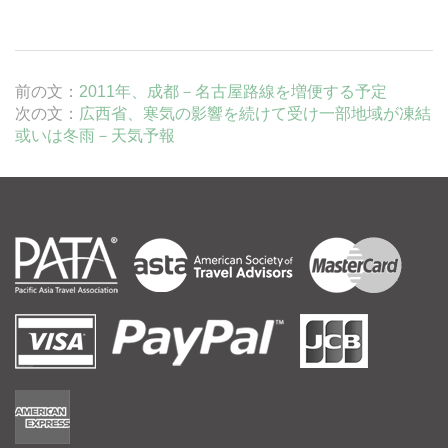
前の文：
2011年、成都－名古屋路線を増便する予定
次の文：
広西省、寒気の影響を続けて受け一部地域が凍結
或いは冬雨－天気予報