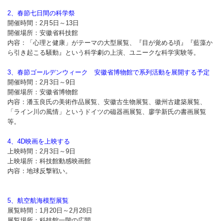
2、春節七日間の科学祭
開催時間：2月5日～13日
開催場所：安徽省科技館
内容：「心理と健康」がテーマの大型展覧、『目が覚める頃』『藍藻か
ら引き起こる騒動』という科学劇の上演、ユニークな科学実験等。
3、春節ゴールデンウィーク 安徽省博物館で系列活動を展開する予定
開催時間：2月3日～9日
開催場所：安徽省博物館
内容：潘玉良氏の美術作品展覧、安徽古生物展覧、徽州古建築展覧、
「ライン川の風情」というドイツの磁器画展覧、廖学新氏の書画展覧
等。
4、4D映画を上映する
上映時間：2月3日～9日
上映場所：科技館動感映画館
内容：地球反撃戦い。
5、航空航海模型展覧
展覧時間：1月20日～2月28日
展覧場所：科技館一階の広間