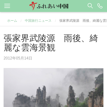
ホーム
中国旅行ニュース
張家界武陵源 雨後、綺麗な雲
/
/
張家界武陵源 雨後、綺
麗な雲海景観
2012年05月14日