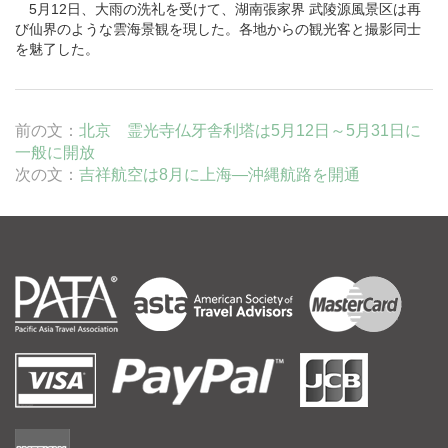
5月12日、大雨の洗礼を受けて、湖南
張家界
武陵源
風景区は再
び仙界のような雲海景観を現した。各地からの観光客と撮影同士
を魅了した。
前の文：
北京 霊光寺仏牙舎利塔は5月12日～5月31日に
一般に開放
次の文：
吉祥航空は8月に上海―沖縄航路を開通