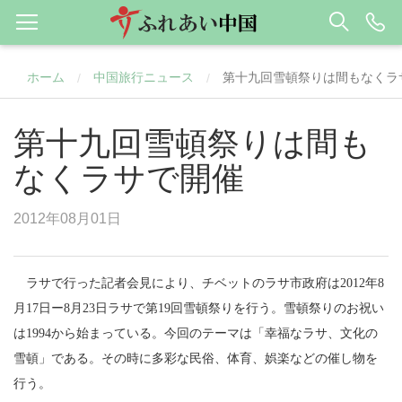
ホーム
中国旅行ニュース
第十九回雪頓祭りは間もなくラ
/
/
第十九回雪頓祭りは間も
なくラサで開催
2012年08月01日
ラサ
で行った記者会見により、
チベット
のラサ市政府は
2012
年
8
月
17
日ー
8
月
23
日ラサで第
19
回雪頓祭りを行う。雪頓祭りのお祝い
は
1994
から始まっている。今回のテーマは「幸福なラサ、文化の
雪頓」である。その時に多彩な民俗、体育、娯楽などの催し物を
行う。