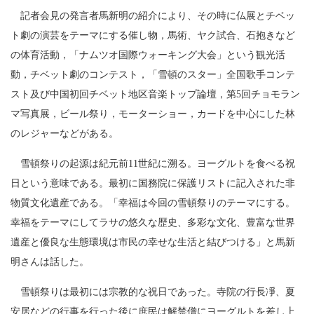
記者会見の発言者馬新明の紹介により、その時に仏展とチベッ
ト劇の演芸をテーマにする催し物，馬術、ヤク試合、石抱きなど
の体育活動，「ナムツオ国際ウォーキング大会」という観光活
動，チベット劇のコンテスト，「雪頓のスター」全国歌手コンテ
スト及び中国初回チベット地区音楽トップ論壇，第
5
回チョモラン
マ写真展，ビール祭り，モーターショー，カードを中心にした林
のレジャーなどがある。
雪頓祭りの起源は紀元前
11
世紀に溯る。ヨーグルトを食べる祝
日という意味である。最初に国務院に保護リストに記入された非
物質文化遺産である。「幸福は今回の雪頓祭りのテーマにする。
幸福をテーマにしてラサの悠久な歴史、多彩な文化、豊富な世界
遺産と優良な生態環境は市民の幸せな生活と結びつける」と馬新
明さんは話した。
雪頓祭りは最初には宗教的な祝日であった。寺院の行長凈、夏
安居などの行事を行った後に庶民は解禁僧にヨーグルトを差し上