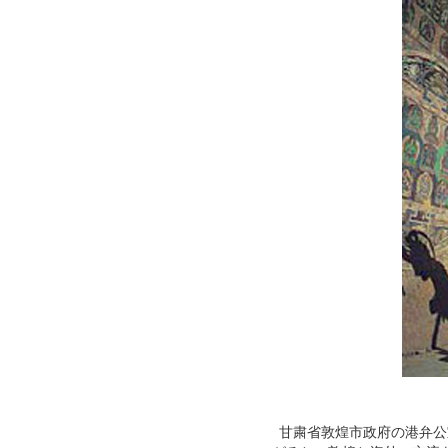
甘粛省
敦煌
市政府の港弁公