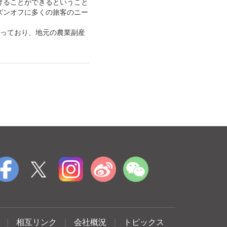
けることができるということ
ズンオフに多くの旅客のニー
っており、地元の農業副産
|
相互リンク
|
会社概況
|
トピックス