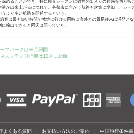
を深めることができ、特に観光シーズンに敦煌の出入りの難局を切り抜
空港が出来上がるにつれて、各都市に向かう航路も次第に増加し、シー
かうより多い航路を開通するという。
旅客は最も短い時間で敦煌に行ける同時に海外との貿易往来は活発とな
利に輸出できると同氏は語っていた。
ーマパークは来月開園
ネスクラス飛行機は12月に就航
行よくある質問
|
お支払い方法のご案内
|
中国旅行条件書