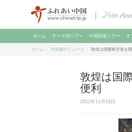
ホーム
テーマ別ツアー
中国現地ツアー
オ
ホーム
中国旅行ニュース
敦煌は国際航空港を
/
/
敦煌は国
便利
2012年11月16日