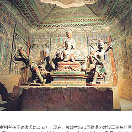
室副主任王建書氏によると、現在、敦煌空港は国際港の建設工事を計画