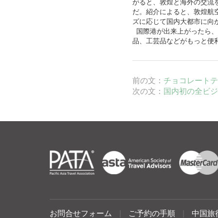
がると、敦煌と海外の交流
だ。紹介によると、敦煌航
ズに応じて国内大都市に向
国際港が出来上がったら、
品、工芸品などがもっと便
前の文：
チョコレートテ
次の文：
国内初の全ビジ
お問合せフォーム
|
ご予約の手順
|
中国旅