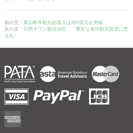
前の文：
黄山昨年観光総収入は300億元を突破
次の文：
広西チワン族自治区 豊富な海洋観光資源に恵
まれ