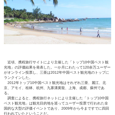
近頃、携程旅行サイトにより主催した「トップ10中国ベスト観
光地」の評価結果を発表した。一か月にわたって120余万ユーザー
がオンライン投票し、
三亜
は2012年中国ベスト観光地のトップに
ランクインした。
2012年トップ10中国ベスト観光地はそれぞれ三亜、
麗江
、
北
京
、
アモイ
、
桂林
、
杭州
、
九寨溝黄龍
、
上海
、
成都
、
蘇州
であ
る。
調査によると、携程旅行ネットにより主催した「トップ10中国
ベスト観光地」は観光目的地を巡ってユーザー投票で行われた全
国的な大型の評価イベントであり、2009年から今まですでに四回
行われていたということだ。