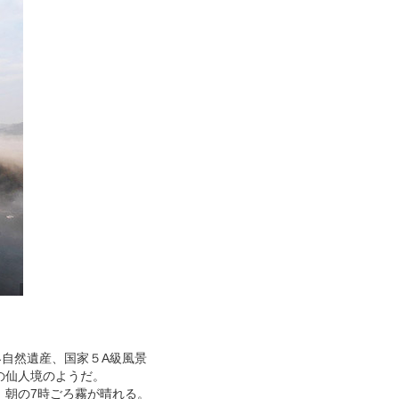
界自然遺産、国家５
A級風景
の仙人境のようだ。
、朝の7時ごろ霧が晴れる。