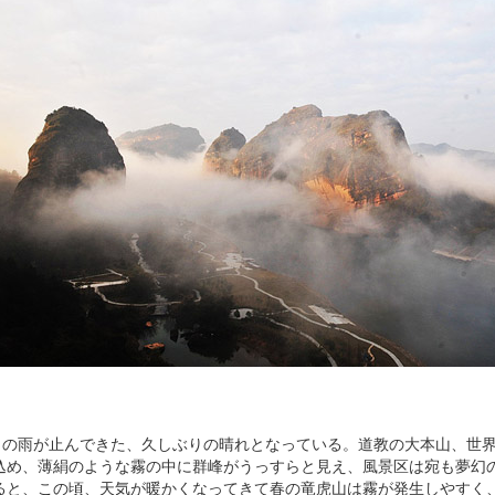
日の雨が止んできた、久しぶりの晴れとなっている。道教の大本山、世
込め、薄絹のような霧の中に群峰がうっすらと見え、風景区は宛も夢幻
ると、この頃、天気が暖かくなってきて春の竜虎山は霧が発生しやすく