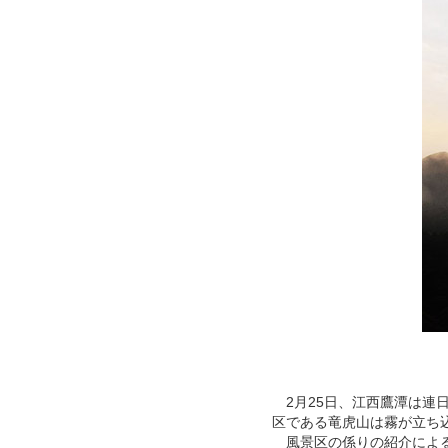
2月25日、
江西
鷹潭は連
区である竜虎山は霧が立ち
風景区の係りの紹介によ