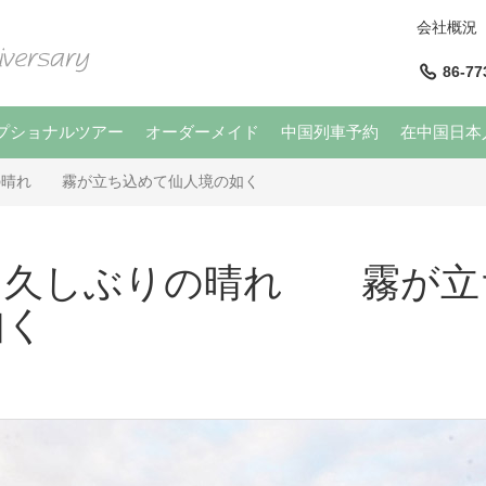
会社概況
86-77
プショナルツアー
オーダーメイド
中国列車予約
在中国日本
の晴れ 霧が立ち込めて仙人境の如く
山久しぶりの晴れ 霧が立
如く