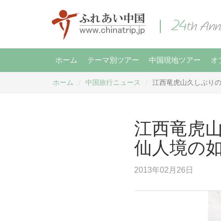
ホーム
テーマ別ツアー
中国現地ツアー
オ
ホーム
中国旅行ニュース
江西竜虎山久しぶり
/
/
江西竜虎
仙人境の
2013年02月26日