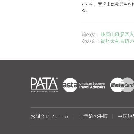
だから、竜虎山に霧景色を
る。
前の文：
峨眉山風景区入
次の文：
貴州天竜古鎮の
お問合せフォーム
|
ご予約の手順
|
中国旅