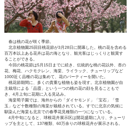
春は桃の花が咲く季節。
北京
植物園
25回目桃花節が3月28日に開幕した。桃の花を含める
百万本以上ある花卉は花の海となり、観光客はじっくりと観賞す
ることができる。
今回の桃花節は
5月15日までに続き、伝統的な桃の花以外、杏の
花、梅花、ハクモクレン、海棠、ライラック、チューリップなど
1000近く品種の花は集めて、花のパーティーを開いた。
桃花節期間に、多くの貴重な植物も姿を現す。北京植物園が自
主栽培による「品霞」という一つの桃の花の顔を見ることもで
き、
4月上旬に花期に入る見込み。
海棠荀子園では、海外からの「ダイヤモンド」「宝石」「雪
玉」など十数種類の海棠が栽植されている。すでに北京の気候に
馴染んだ海棠も北京での春季花見種類の一つになっている。
4月中旬になると、球根花卉展示区は開花盛期に入り、チューリ
ップを主として、
137種類、60万余りの球根花卉が展示される。