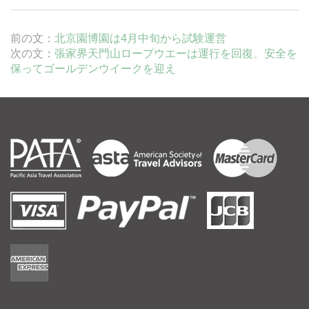
前の文：
北京園博園は4月中旬から試験運営
次の文：
張家界天門山ロープウエーは運行を回復、安全を
保ってゴールデンウイークを迎え